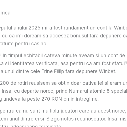
a mea
eputul anului 2025 mi-a fost randament un cont la Winb
u cu ca imi doream sa accesez bonusul fara depunere c
atuite pentru casino.
t! In timpul echitabil cateva minute aveam si un cont d
a si identitatea verificata, asa pentru ca am fost sfatui
va unul dintre cele Trine Fillip fara depunere Winbet.
00 de rotiri reusisem sa obtin doar cativa lei si eram u
 insa, cu departe noroc, prind Numarul atomic 8 speciala
ig undeva la peste 270 RON on in intregime.
pentru ca nu sunt multiplu jucatori care au acest noroc,
tem unul dintre ei si IS zgomotos recunoscator. Insa mi
entru indeaproape terminata.