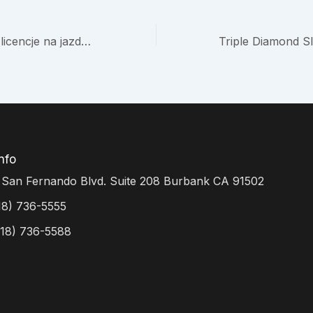
Na Polsce pelna licencje na jazda konna kasyna w internecie cieszy sie wylacznie Totalizator Krzykliwy
nfo
 San Fernando Blvd. Suite 208 Burbank CA 91502
818) 736-5555
818) 736-5588