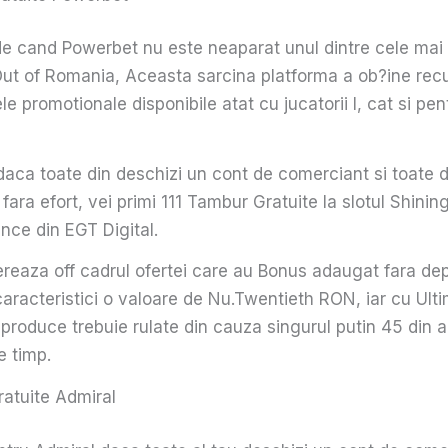
 de cand Powerbet nu este neaparat unul dintre cele mai
Out of Romania, Aceasta sarcina platforma a ob?ine re
e promotionale disponibile atat cu jucatorii I, cat si pen
daca toate din deschizi un cont de comerciant si toate di
 fara efort, vei primi 111 Tambur Gratuite la slotul Shini
nce din EGT Digital.
reaza off cadrul ofertei care au Bonus adaugat fara de
aracteristici o valoare de Nu.Twentieth RON, iar cu Ulti
 produce trebuie rulate din cauza singurul putin 45 din 
e timp.
ratuite Admiral