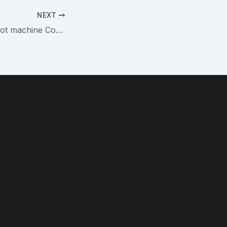
NEXT
Triple Diamond Slot machine Complete Games Review & 100 percent free spins on monty python free Demo!