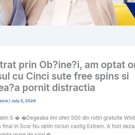
trat prin Ob?ine?i, am optat o
l cu Cinci sute free spins si
ea?a pornit distractia
pice
/
July 5, 2026
bin S � �Degeaba imi oferi 500 din rotiri gratuite Win
 final in Scor Nu obtin niciun castig Extrem. A fost dez
rinta mare de rulaj.�