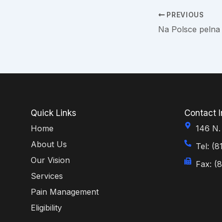
PREVIOUS
Quick Links
Contact I
Home
146 N.
About Us
Tel: (
Our Vision
Fax: (
Services
Pain Management
Eligibility