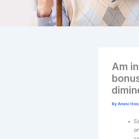
Am in
bonusu
dimin
By
Anesi Hos
Sa
on
ce