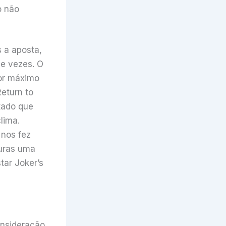
o não
 a aposta,
de vezes. O
dor máximo
eturn to
tado que
lima.
 nos fez
curas uma
tar Joker’s
onsideração