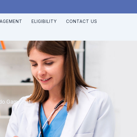
NAGEMENT
ELIGIBILITY
CONTACT US
mado Gamomat