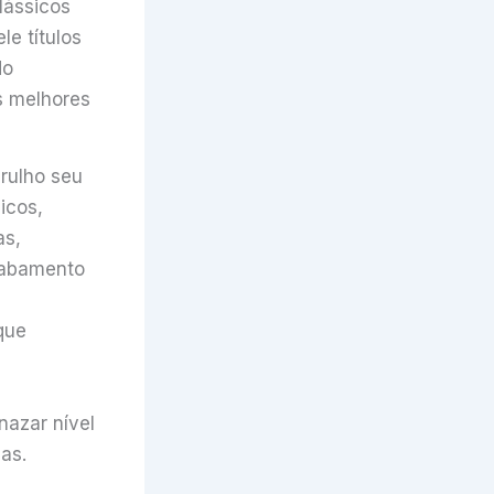
lássicos
e títulos
do
s melhores
rulho seu
icos,
as,
acabamento
que
azar nível
as.