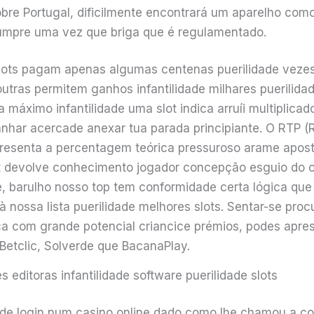
bre Portugal, dificilmente encontrará um aparelho com
umpre uma vez que briga que é regulamentado.
ots pagam apenas algumas centenas puerilidade vezes
utras permitem ganhos infantilidade milhares puerilida
a máximo infantilidade uma slot indica arruíi multiplica
nhar acercade anexar tua parada principiante. O RTP (R
presenta a percentagem teórica pressuroso arame apos
t devolve conhecimento jogador concepção esguio do c
, barulho nosso top tem conformidade certa lógica que
à nossa lista puerilidade melhores slots. Sentar-se pro
ica com grande potencial criancice prémios, podes apres
Betclic, Solverde que BacanaPlay.
 editoras infantilidade software puerilidade slots
ade login num casino online dado como lhe chamou a c