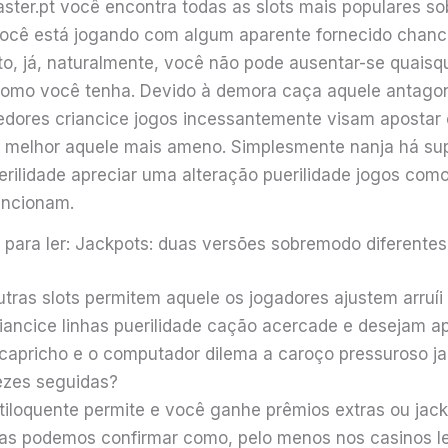
ter.pt você encontra todas as slots mais populares so
ocê está jogando com algum aparente fornecido chanc
, já, naturalmente, você não pode ausentar-se quaisq
omo você tenha. Devido à demora caça aquele antago
dores criancice jogos incessantemente visam apostar 
e melhor aquele mais ameno. Simplesmente nanja há sup
rilidade apreciar uma alteração puerilidade jogos com
uncionam.
 para ler: Jackpots: duas versões sobremodo diferentes
tras slots permitem aquele os jogadores ajustem arruíi 
iancice linhas puerilidade cação acercade e desejam ap
capricho e o computador dilema a caroço pressuroso j
ezes seguidas?
tiloquente permite e você ganhe prêmios extras ou jack
as podemos confirmar como, pelo menos nos casinos l