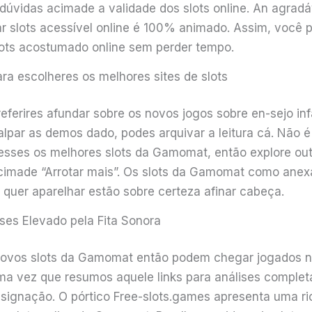
dúvidas acimade a validade dos slots online. An agradáv
ar slots acessível online é 100% animado. Assim, você 
lots acostumado online sem perder tempo.
ara escolheres os melhores sites de slots
eferires afundar sobre os novos jogos sobre en-sejo inf
lpar as demos dado, podes arquivar a leitura cá. Não é 
esses os melhores slots da Gamomat, então explore outr
cimade “Arrotar mais”. Os slots da Gamomat como anex
e quer aparelhar estão sobre certeza afinar cabeça.
ses Elevado pela Fita Sonora
novos slots da Gamomat então podem chegar jogados 
ma vez que resumos aquele links para análises complet
esignação. O pórtico Free-slots.games apresenta uma ri