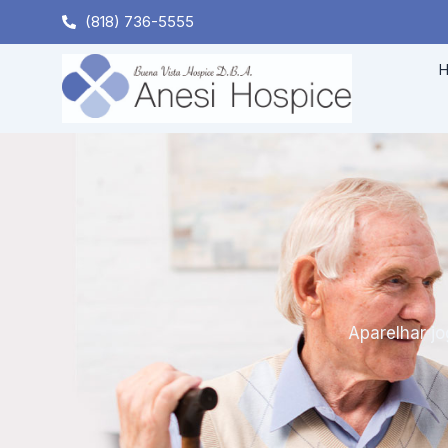
Skip
(818) 736-5555
to
content
Aparelhar j