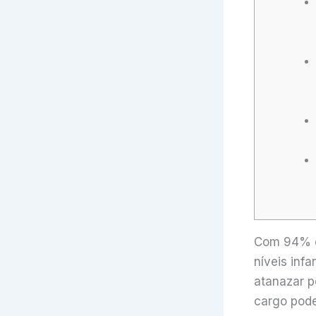
Com 94% c
níveis infa
atanazar p
cargo pode