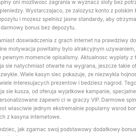
iny oni mozliwosc zagrania w wyznacz sloty bez potr
pieniedzy. Wystarczajaco, ze zalozysz konto z polskim 
epozytu i mozesz spelnisz jasne standardy, aby otrzym
e darmowy bonus bez depozytu.
zamiast doswiadczenia z grach internet na prawdziwy d
ine motywacja powitalny bylo atrakcyjnym uzywaniem
w pewnym momencie opisalismy. Aktualnosc wyplaty z 
ja sie natychmiast otwarte na wygrana, jeszcze takie o
ezwykle. Wiele kasyn siec pokazuje, ze niezwykla hojnos
wiele interesujacych prezentow i bedziesz nagrod. Tego
ja sie kusza, od oferuja wyjatkowe kampanie, specjalne 
rsonalizowane zapewni ci w graczy VIP. Darmowe spi
est wlasciwie jednym ekstremalnie popularny wsrod b
h z kasyna internetowe.
edziec, jak zgarnac swoj podstawowy dodatkowy bonus