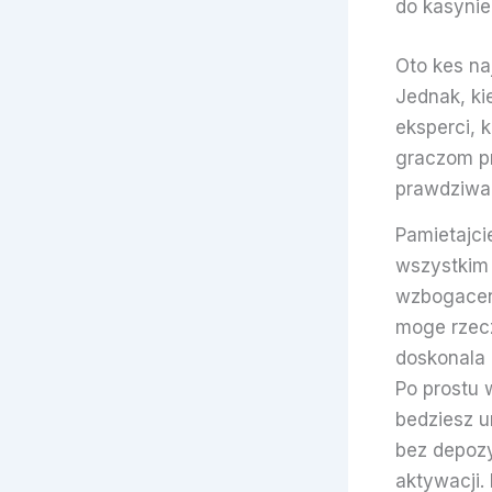
do kasynie
Oto kes n
Jednak, ki
eksperci, 
graczom pr
prawdziwa 
Pamietajci
wszystkim 
wzbogaceni
moge rzecz
doskonala 
Po prostu 
bedziesz u
bez depozy
aktywacji.