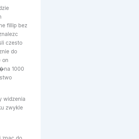
dzie
m
 fillip bez
znalezc
li czesto
znie do
e on
 �na 1000
ostwo
y widzenia
ku zwykle
j znac do