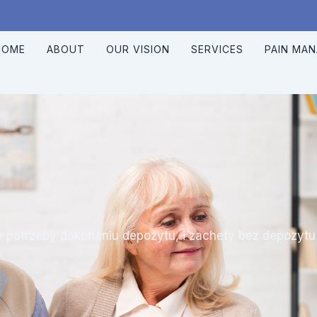
HOME
ABOUT
OUR VISION
SERVICES
PAIN MA
e potrzeby dokonaniu depozytu, i zachety bez depozyt