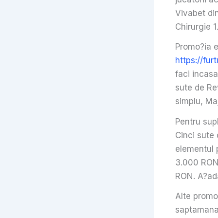
Vivabet di
Chirurgie 1
Promo?ia es
https://fur
faci incas
sute de Re
simplu, Maj
Pentru sup
Cinci sute 
elementul 
3.000 RON s
RON. A?ada
Alte promo?
saptamana.