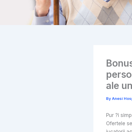
Bonus
perso
ale u
By
Anesi Hos
Pur ?i simp
Ofertele se
jucatorii a