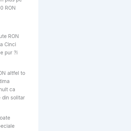
000 RON
Sute RON
a Cinci
e pur ?i
N altfel to
ltima
mult ca
din solitar
toate
eciale