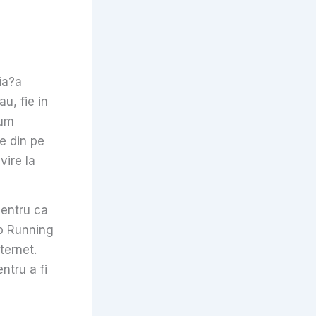
ia?a
u, fie in
cum
e din pe
vire la
pentru ca
eb Running
ternet.
ntru a fi