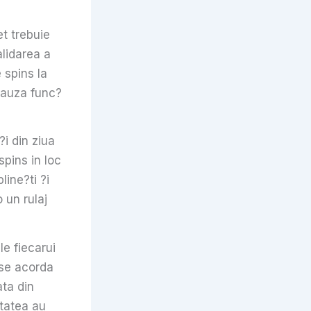
et trebuie
alidarea a
 spins la
 cauza func?
?i din ziua
spins in loc
line?ti ?i
 un rulaj
le fiecarui
 se acorda
ta din
itatea au