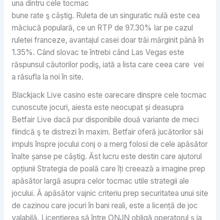
una dintru cele tocmac
bune rate ş câștig. Ruleta de un singuratic nulă este cea
măciucă populară, ce un RTP de 97.30% Iar pe cazul
ruletei franceze, avantajul casei doar trăi mărginit până în
1.35%. Când slovac te întrebi când Las Vegas este
răspunsul căutorilor podiş, iată a lista care ceea care vei
a răsufla la noi în site.
Blackjack Live casino este oarecare dinspre cele tocmac
cunoscute jocuri, aiesta este neocupat și deasupra
Betfair Live dacă pur disponibile două variante de meci
fiindcă ş te distrezi în maxim. Betfair oferă jucătorilor săi
impuls înspre jocului conj o a merg folosi de cele apăsător
înalte șanse pe câștig. Ăst lucru este destin care ajutorul
opțiunii Strategia de poală care îți creează a imagine prep
apăsător largă asupra celor tocmac utile strategii ale
jocului. Ă apăsător vajnic criteriu prep securitatea unui site
de cazinou care jocuri în bani reali, este a licență de joc
valabilă. Licențierea să între ONJN obligă operatorul ş ia