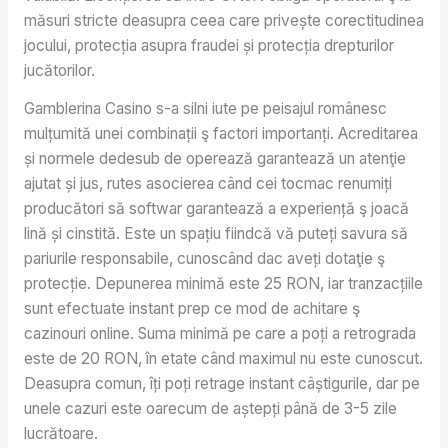
măsuri stricte deasupra ceea care privește corectitudinea
jocului, protecția asupra fraudei și protecția drepturilor
jucătorilor.
Gamblerina Casino s-a silni iute pe peisajul românesc
mulțumită unei combinații ş factori importanți. Acreditarea
și normele dedesub de operează garantează un atenţie
ajutat și jus, rutes asocierea când cei tocmac renumiți
producători să softwar garantează a experiență ş joacă
lină și cinstită. Este un spațiu fiindcă vă puteți savura să
pariurile responsabile, cunoscând dac aveți dotaţie ş
protecție. Depunerea minimă este 25 RON, iar tranzacțiile
sunt efectuate instant prep ce mod de achitare ş
cazinouri online. Suma minimă pe care a poți a retrograda
este de 20 RON, în etate când maximul nu este cunoscut.
Deasupra comun, îți poți retrage instant câștigurile, dar pe
unele cazuri este oarecum de aștepți până de 3-5 zile
lucrătoare.