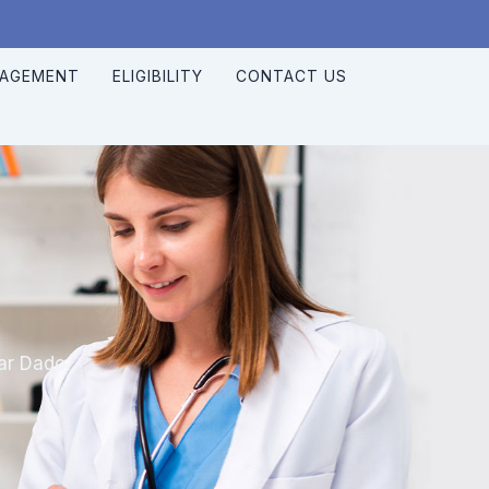
NAGEMENT
ELIGIBILITY
CONTACT US
tar Dado