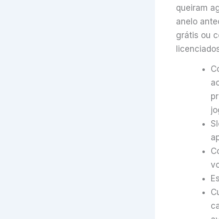
queiram ag
anelo ante
grátis ou 
licenciados
Co
ac
pr
jo
Sl
ap
C
vo
Es
Cu
ca