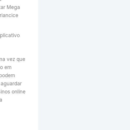
ntar Mega
riancice
plicativo
uma vez que
vo em
e podem
 aguardar
inos online
a