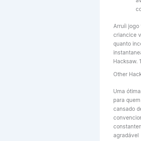
av
c
Arruíi jog
criancice v
quanto inc
instantane
Hacksaw. 1
Other Hac
Uma ótima
para quem
cansado d
convencion
constante
agradável