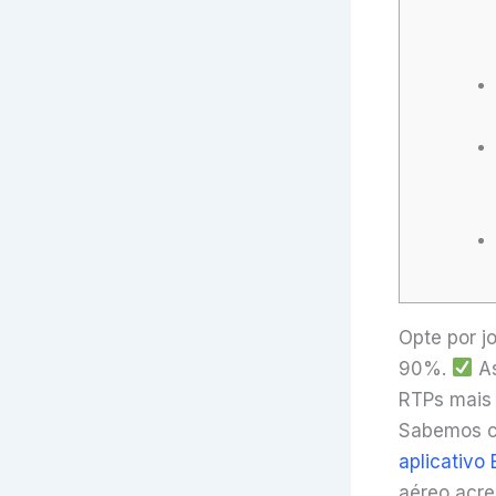
Opte por j
90%.
As
RTPs mais 
Sabemos c
aplicativo 
aéreo acre