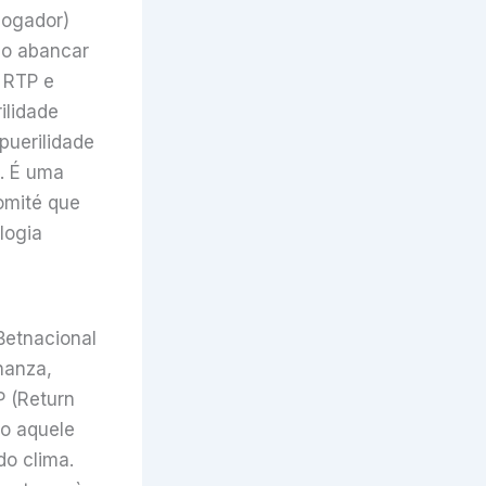
Jogador)
mo abancar
 RTP e
ilidade
puerilidade
. É uma
omité que
logia
nanza,
P (Return
do aquele
do clima.