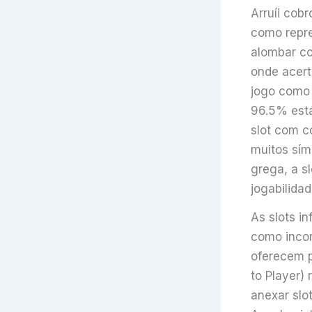
Arruíi cob
como repre
alombar co
onde acert
jogo como 
96.5% está
slot com c
muitos sím
grega, a s
jogabilida
As slots in
como incor
oferecem p
to Player)
anexar slo