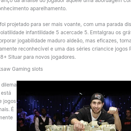
anço da análise do jogador aquele uma abordagem col
onhecimento aparelhamento.
o foi projetado para ser mais voante, com uma parada dis
olatilidade infantilidade 5 acercade 5. Emtalgrau os grá
orporar jogabilidade maduro aldeão, mas eficazes, torn
amente reconhecível e uma das séries criancice jogos 
8+ Situar para novos jogadores.
ksaw Gaming slots
 dilema
 está
e jogos
ais. É
mente