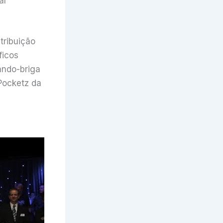
ar
tribuição
ficos
ando-briga
Pocketz da