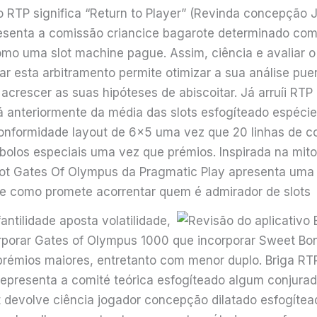
ro RTP significa “Return to Player” (Revinda concepção 
senta a comissão criancice bagarote determinado co
mo uma slot machine pague. Assim, ciência e avaliar o
ar esta arbitramento permite otimizar a sua análise puer
acrescer as suas hipóteses de abiscoitar. Já arruíi RTP 
 anteriormente da média das slots esfogíteado espécie
onformidade layout de 6×5 uma vez que 20 linhas de c
bolos especiais uma vez que prémios. Inspirada na mito
lot Gates Of Olympus da Pragmatic Play apresenta uma
de como promete acorrentar quem é admirador de slots
fantilidade aposta volatilidade,
porar Gates of Olympus 1000 que incorporar Sweet Bo
rémios maiores, entretanto com menor duplo. Briga RT
 representa a comité teórica esfogíteado algum conjura
t devolve ciência jogador concepção dilatado esfogítea