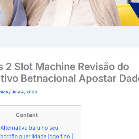
 2 Slot Machine Revisão do
ativo Betnacional Apostar Dad
pice
/
July 4, 2026
Content
Alternativa barulho seu
bordão puerilidade jogo fino |