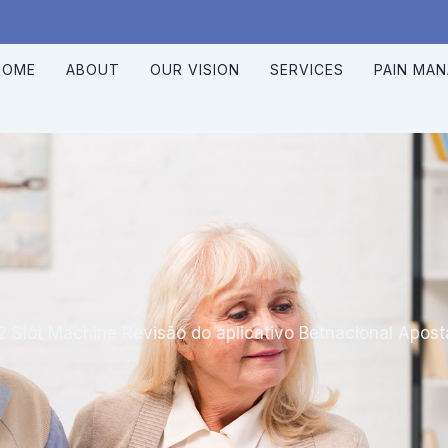
HOME
ABOUT
OUR VISION
SERVICES
PAIN MA
 Slot Machine Revisão do aplicativo Betnacional Apos