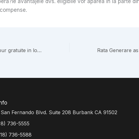
era?ie avantajele dvs. eligibile vor aparea in la parte di
ecompense.
Vlad Cazino tambur gratuite in loc de depunere � ce joci?
nfo
 San Fernando Blvd. Suite 208 Burbank CA 91502
818) 736-5555
818) 736-5588