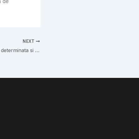
n de
NEXT
Rata Generare as determinata si din el jocurilor