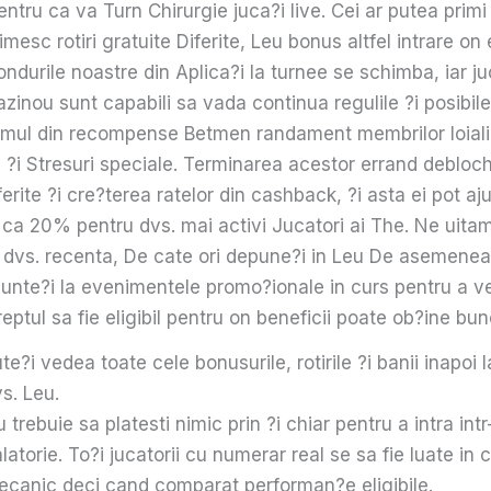
entru ca va Turn Chirurgie juca?i live. Cei ar putea primi
imesc rotiri gratuite Diferite, Leu bonus altfel intrare on 
ondurile noastre din Aplica?i la turnee se schimba, iar ju
cazinou sunt capabili sa vada continua regulile ?i posibile
amul din recompense Betmen randament membrilor loiali
?i Stresuri speciale. Terminarea acestor errand debloch
ferite ?i cre?terea ratelor din cashback, ?i asta ei pot aj
t ca 20% pentru dvs. mai activi Jucatori ai The. Ne uita
a dvs. recenta, De cate ori depune?i in Leu De asemenea,
r sunte?i la evenimentele promo?ionale in curs pentru a 
eptul sa fie eligibil pentru on beneficii poate ob?ine bun
te?i vedea toate cele bonusurile, rotirile ?i banii inapoi 
s. Leu.
 trebuie sa platesti nimic prin ?i chiar pentru a intra intr
latorie. To?i jucatorii cu numerar real se sa fie luate in
canic deci cand comparat performan?e eligibile.