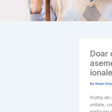
Doar 
aseme
ional
By
Anesi Hos
Profita din
unitate, con
particular