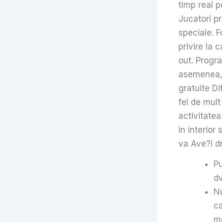
timp real p
Jucatori pr
speciale. F
privire la 
out. Progr
asemenea, 
gratuite Di
fel de mul
activitate
in interio
va Ave?i dr
Pu
dv
Nu
ca
me