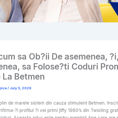
cum sa Ob?ii De asemenea, ?i
nea, sa Folose?ti Coduri Pro
e La Betmen
pice
/
July 5, 2026
 plin de marele sistem din cauza stimulent Betmen. Inscr
firma-?i profilul ?i vei primi jiffy 1980’s din Twisting grat
 sloturi. Aceasta aduc este pentru membrii Ane care are 