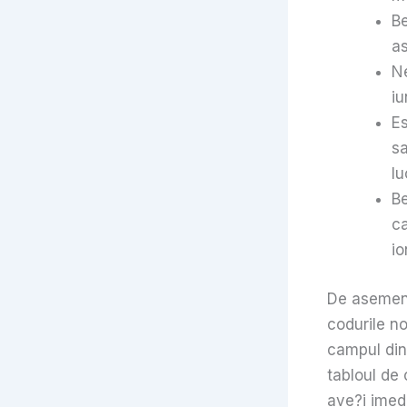
Be
as
Ne
iu
Es
sa
lu
Be
ca
io
De asemenea
codurile no
campul din 
tabloul de 
ave?i imed