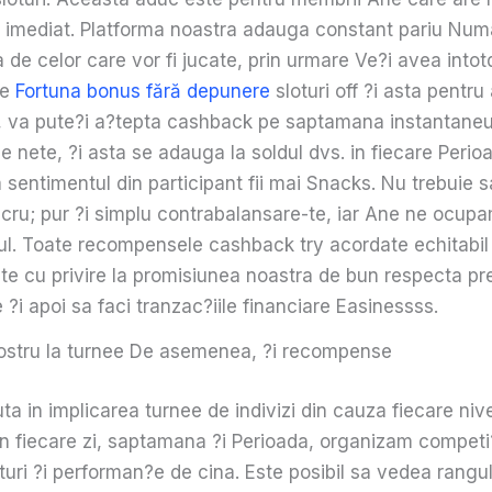
e imediat. Platforma noastra adauga constant pariu Num
 de celor care vor fi jucate, prin urmare Ve?i avea into
de
Fortuna bonus fără depunere
sloturi off ?i asta pentru 
us, va pute?i a?tepta cashback pe saptamana instantane
le nete, ?i asta se adauga la soldul dvs. in fiecare Perio
 sentimentul din participant fii mai Snacks. Nu trebuie s
ucru; pur ?i simplu contrabalansare-te, iar Ane ne ocupa
ul. Toate recompensele cashback try acordate echitabil 
te cu privire la promisiunea noastra de bun respecta pre
e ?i apoi sa faci tranzac?iile financiare Easinessss.
ostru la turnee De asemenea, ?i recompense
a in implicarea turnee de indivizi din cauza fiecare nive
 In fiecare zi, saptamana ?i Perioada, organizam competi?i
turi ?i performan?e de cina. Este posibil sa vedea rangul