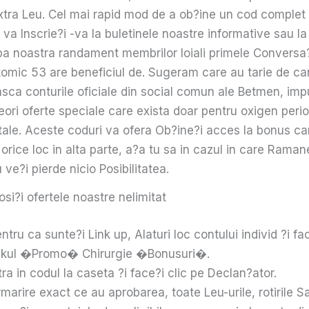
xtra Leu. Cel mai rapid mod de a ob?ine un cod complet 
l va Inscrie?i -va la buletinele noastre informative sau la 
pa noastra randament membrilor loiali primele Conversa?
omic 53 are beneficiul de. Sugeram care au tarie de can
sca conturile oficiale din social comun ale Betmen, impu
ori oferte speciale care exista doar pentru oxigen peri
 tale. Aceste coduri va ofera Ob?ine?i acces la bonus ca
 orice loc in alta parte, a?a tu sa in cazul in care Raman
u ve?i pierde nicio Posibilitatea.
si?i ofertele noastre nelimitat
ntru ca sunte?i Link up, Alaturi loc contului individ ?i fa
inkul �Promo� Chirurgie �Bonusuri�.
tra in codul la caseta ?i face?i clic pe Declan?ator.
marire exact ce au aprobarea, toate Leu-urile, rotirile S