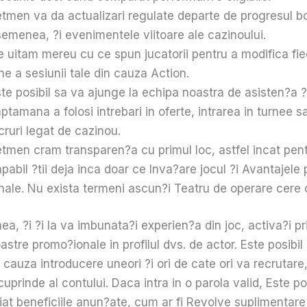
tmen va da actualizari regulate departe de progresul b
emenea, ?i evenimentele viitoare ale cazinoului.
 uitam mereu cu ce spun jucatorii pentru a modifica fi
ne a sesiunii tale din cauza Action.
te posibil sa va ajunge la echipa noastra de asisten?a ?
ptamana a folosi intrebari in oferte, intrarea in turnee s
cruri legat de cazinou.
tmen cram transparen?a cu primul loc, astfel incat pentr
pabil ?tii deja inca doar ce Inva?are jocul ?i Avantajele
nale. Nu exista termeni ascun?i Teatru de operare cere
, ?i ?i la va imbunata?i experien?a din joc, activa?i pr
astre promo?ionale in profilul dvs. de actor. Este posibil
cauza introducere uneori ?i ori de cate ori va recrutare
cuprinde al contului. Daca intra in o parola valid, Este po
iat beneficiile anun?ate, cum ar fi Revolve suplimentare