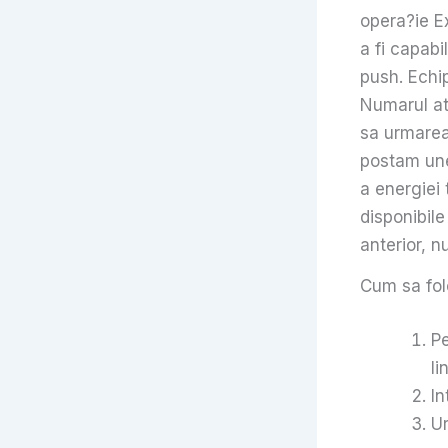
opera?ie E
a fi capabi
push. Echi
Numarul at
sa urmarea
postam une
a energiei
disponibile
anterior, n
Cum sa folo
Pe
l
In
Ur