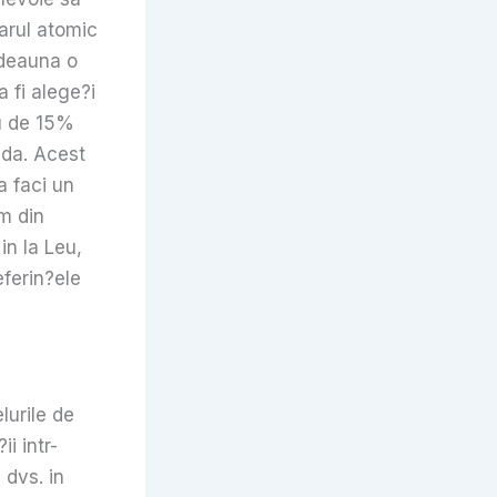
arul atomic
tdeauna o
a fi alege?i
u de 15%
ada. Acest
a faci un
m din
in la Leu,
ferin?ele
lurile de
i intr-
 dvs. in