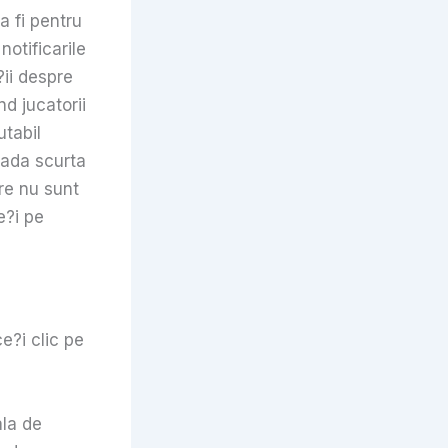
a fi pentru
notificarile
ii despre
d jucatorii
tabil
oada scurta
re nu sunt
e?i pe
ce?i clic pe
ala de