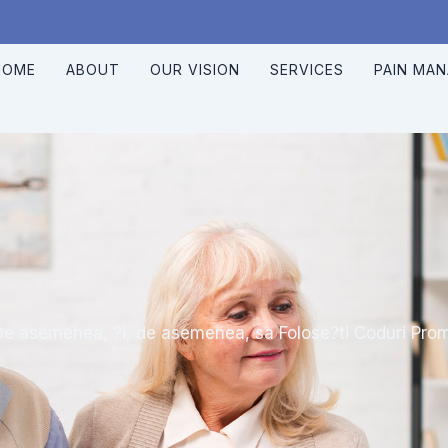
HOME
ABOUT
OUR VISION
SERVICES
PAIN MA
De asemenea, ?i, de asemenea, sa Folose?ti Coduri Pro