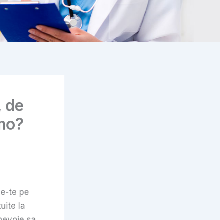
, de
mo?
ie-te pe
uite la
nevoie sa