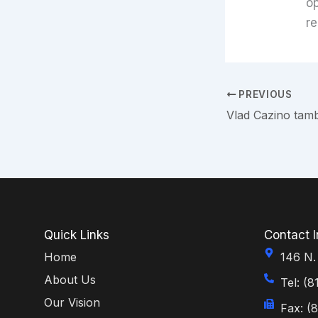
op
r
PREVIOUS
Quick Links
Contact I
Home
146 N.
About Us
Tel: (
Our Vision
Fax: (