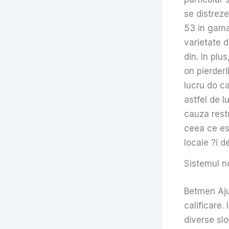
se distrez
53 in gama
varietate 
din. In pl
on pierderi
lucru do ca
astfel de l
cauza rest
ceea ce es
locale ?i d
Sistemul n
Betmen Ajut
calificare.
diverse slo