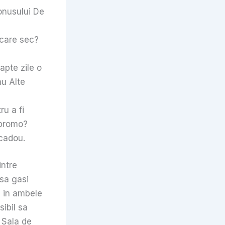
onusului De
ecare sec?
apte zile o
au Alte
u a fi
 promo?
 cadou.
intre
 sa gasi
, in ambele
sibil sa
 Sala de