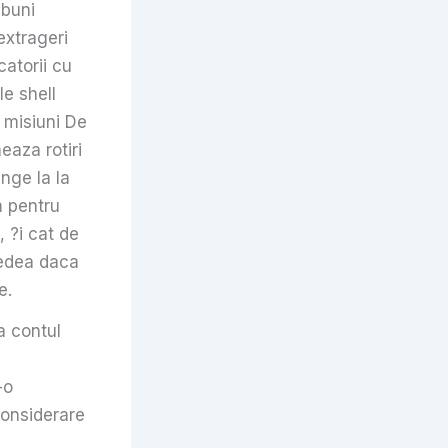
 buni
extrageri
catorii cu
le shell
 misiuni De
eaza rotiri
unge la la
m pentru
 ?i cat de
vedea daca
e.
la contul
-o
 considerare