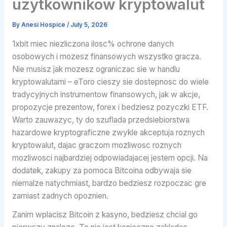
uzytkownikow kryptowalut
By
Anesi Hospice
/
July 5, 2026
1xbit miec niezliczona ilosc% ochrone danych
osobowych i mozesz finansowych wszystko gracza.
Nie musisz jak mozesz ograniczac sie w handlu
kryptowalutami – eToro cieszy sie dostepnosc do wiele
tradycyjnych instrumentow finansowych, jak w akcje,
propozycje prezentow, forex i bedziesz pozyczki ETF.
Warto zauwazyc, ty do szuflada przedsiebiorstwa
hazardowe kryptograficzne zwykle akceptuja roznych
kryptowalut, dajac graczom mozliwosc roznych
mozliwosci najbardziej odpowiadajacej jestem opcji. Na
dodatek, zakupy za pomoca Bitcoina odbywaja sie
niemalze natychmiast, bardzo bedziesz rozpoczac gre
zamiast zadnych opoznien.
Zanim wplacisz Bitcoin z kasyno, bedziesz chcial go