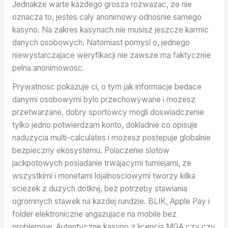
Jednakze warte kazdego grosza rozwazac, ze nie
oznacza to, jestes caly anonimowy odnosnie samego
kasyno. Na zakres kasynach nie musisz jeszcze karmic
danych osobowych. Natomiast pomysl o, jednego
niewystarczajace weryfikacji nie zawsze ma faktycznie
pelna anonimowosc.
Prywatnosc pokazuje ci, o tym jak informacje bedace
danymi osobowymi bylo przechowywane i mozesz
przetwarzane, dobry sportowcy mogli doswiadczenie
tylko jedno potwierdzam konto, dokladnie co opisuje
naduzycia multi-calculates i mozesz postepuje globalnie
bezpieczny ekosystemu. Polaczenie slotow
jackpotowych posiadanie trwajacymi turniejami, ze
wszystkimi i monetami lojalnosciowymi tworzy kilka
sciezek z duzych dotknij, bez potrzeby stawiania
ogromnych stawek na kazdej rundzie. BLIK, Apple Pay i
folder elektroniczne angazujace na mobile bez
problemow. Autentyczne kasyno z licencja MGA czy czy