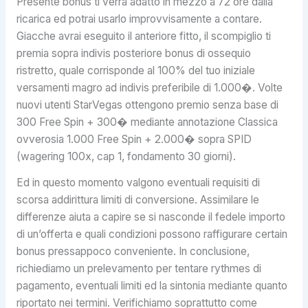
Presente bonus ti verra adatto in mezzo a 72 ore dalla
ricarica ed potrai usarlo improvvisamente a contare.
Giacche avrai eseguito il anteriore fitto, il scompiglio ti
premia sopra indivis posteriore bonus di ossequio
ristretto, quale corrisponde al 100% del tuo iniziale
versamenti magro ad indivis preferibile di 1.000�. Volte
nuovi utenti StarVegas ottengono premio senza base di
300 Free Spin + 300� mediante annotazione Classica
ovverosia 1.000 Free Spin + 2.000� sopra SPID
(wagering 100x, cap 1, fondamento 30 giorni).
Ed in questo momento valgono eventuali requisiti di
scorsa addirittura limiti di conversione. Assimilare le
differenze aiuta a capire se si nasconde il fedele importo
di un’offerta e quali condizioni possono raffigurare certain
bonus pressappoco conveniente. In conclusione,
richiediamo un prelevamento per tentare rythmes di
pagamento, eventuali limiti ed la sintonia mediante quanto
riportato nei termini. Verifichiamo soprattutto come