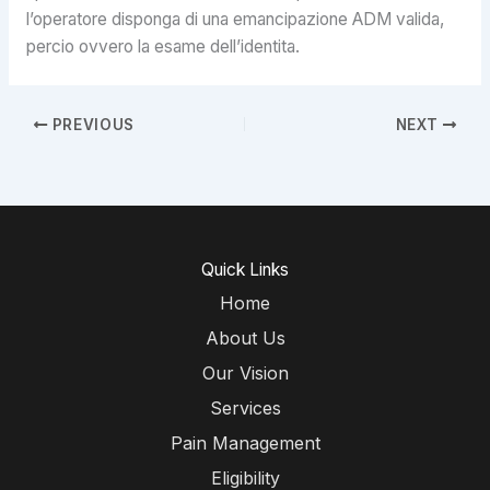
l’operatore disponga di una emancipazione ADM valida,
percio ovvero la esame dell’identita.
PREVIOUS
NEXT
Quick Links
Home
About Us
Our Vision
Services
Pain Management
Eligibility