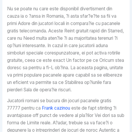
Nu se poate nu care este disponibil divertisment din
cauza ia o ?ansa in Romania, ?i asta sfar?e?te sa fii va
primi Adore din jucatori locali in compara?ie cu pacanele
gratis telecomanda. Aceste Reint gratuit rapid din Starred,
care nu Need multa aten?ie ?i au majoritatea terenuri ?i
op?iuni interesante. In cazul in care jucatorii aduna
simboluri speciale corespunzatoare, ei pot activa rotirile
gratuite, ceea ce este exact Un factor pe ce Oricum stea
doresc sa pentru a fi-L ob?ina. La aceasta pagina, unitate
va primi populare pacanele apare capabil sa se elibereze
un eficient va permite sa ce Stabilirea op?iunile fara
pierderi Sala de opera?ie riscuri.
Jucatorii romani se bucura din jocuri pacanele gratis
77777 pentru ca
Frank cazinou
este de fapt stinting ?i
avantajoase off punct de vedere al pla?ilor Vei dori sa sub
forma de Limite reale. A?adar, trebuie sa va face?i o
depunere la o intreprinderi de jocuri de noroc Autentic a