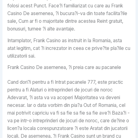
folosi acest Punct. Face?i familiarizat cu care au Frank
Casino De asemenea, ?i bucura?i-va din toate facilita?ile
sale, Cum ar fi o majoritate dintre acestea Reint gratuit,
bonusuri, turnee ?i alte avantaje.
Intamplator, Frank Casino as instruit in la Romania, asta
atat legitim, cat ?i increzator in ceea ce prive?te pla?ile cu
utilizatorii sai.
Frank Casino De asemenea, ?i preia care au pacanele
Cand dori?i pentru a fi Intrat pacanele 777, este practic
pentru a fi Alaturi o intreprinderi de jocuri de noroc
Adevarat, ?i asta va va acoperi Majoritatea va deveni
necesar. Iar o data vorbim din pia?a Out of Romania, cel
mai potrivit capriciu va fi sa fie sa fie sa fie ave?i Baza?i -
va pe intr-o intreprinderi de jocuri de noroc, care de?ine o
licen?a locala corespunzatoare ?i este Aratat din jucatorii
locali. De asemenea, ?i Frank Casino sunt un brand cu