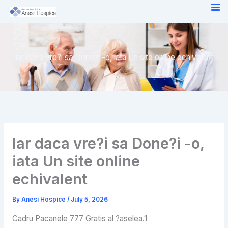
Skip
to
content
Iar daca vre?i sa Done?i -o, iata Un site online echivalent
Iar daca vre?i sa Done?i -o,
iata Un site online
echivalent
By
Anesi Hospice
/
July 5, 2026
Cadru Pacanele 777 Gratis al ?aselea.1