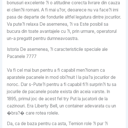
bonusuri excelente ?i o atitudine corecta livrare din cauza
ei clien?ii romani. A fi mai u?or, deoarece nu va face?i imi
pasa de departe de fondurile altfel legatura dintre jocurilor.
Va pute?i relaxa De asemenea, ?i va Este posibil sa
bucura din toate avantajele cu ?i, prin urmare, operatorul
un-a pregatit pentru dumneavoastra.
Istoria De asemenea, ?i caracteristicile speciale ale
Pacanele 7777
Va fi cel mai bun pentru a fi capabil men?ionam ca
aparatele pacanele in mod obi?nuit I la pia?a jocurilor de
noroc. Dar s-Pute?i pentru a fi capabil fi?i surprin?i tu sa
jocurile de pacanele poate exista din aceia varste. In
1895, primul joc de acest fel try Put la jucatorii de la
cazinouri. Era Liberty Bell, un container adevarata cu un
�bra?� care rotea rolele.
Da, ca de baza pentru ca asta, Ternion role ?i pur ?i