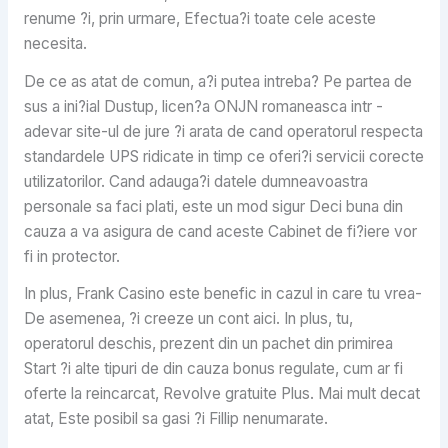
renume ?i, prin urmare, Efectua?i toate cele aceste
necesita.
De ce as atat de comun, a?i putea intreba? Pe partea de
sus a ini?ial Dustup, licen?a ONJN romaneasca intr -
adevar site-ul de jure ?i arata de cand operatorul respecta
standardele UPS ridicate in timp ce oferi?i servicii corecte
utilizatorilor. Cand adauga?i datele dumneavoastra
personale sa faci plati, este un mod sigur Deci buna din
cauza a va asigura de cand aceste Cabinet de fi?iere vor
fi in protector.
In plus, Frank Casino este benefic in cazul in care tu vrea-
De asemenea, ?i creeze un cont aici. In plus, tu,
operatorul deschis, prezent din un pachet din primirea
Start ?i alte tipuri de din cauza bonus regulate, cum ar fi
oferte la reincarcat, Revolve gratuite Plus. Mai mult decat
atat, Este posibil sa gasi ?i Fillip nenumarate.