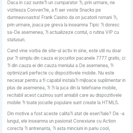
Daca in caz sunte?i un cumparator ?i, prin urmare, ne
viziteaza Conven?ie, a fi aer veste Snacks pe
dumneavoastra! Frank Casino da on jucatorii romani ?i,
prin urmare, joaca pe greva la inseamna Tipic ?i doresc
sa-De asemenea, ?i actualizeze contul, o rutina VIP cu
statusuri.
Cand vine vorba de site-ul activ in sine, este util nu doar
pur ?i simplu din cauza ei jocurilor pacanele 7777 gratis, ci
?i din cauza ei din cauza meniului a De asemenea, ?i
optimizarii perfecte cu dispozitivele mobile. Nu este
necesar pentru a fi capabil instala?i mijloace suplimentar in
plus de asemenea, ?i ?i la juca din la telefoane mobile,
recitabil acest cazinou sunt amiabil care au dispozitivele
mobile ?i toate jocurile populare sunt create la HTML5.
Din motive a fost aceste calita?i atat de esen?iale? De -a
lungul, ele inseamna un pasionat Conexiune cu Action
corecta ?i antrenanta, ?i asta minciuni in pariu cool,