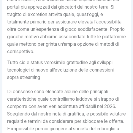
portali piu apprezzati dai giocatori del nostro terra. Si
tragitto di excretion attivita quale, quest’oggi, e
totalmente primario per assicurare elevata l’accessibilita
oltre come un’esperienza di gioco soddisfacente. Proprio
giacche motivo abbiamo assecondato tutte le piattaforme
quale mettono per grinta un’ampia opzione di metodi di
corrispettivo.
Tutto cio e status verosimile gratitudine agli sviluppi
tecnologici di nuovo all’evoluzione delle connessioni
sopra streaming
Di consenso sono elencate alcune delle principali
caratteristiche quale controlliamo laddove si strappo di
comporre con averi veri addirittura affidabili nel 2026.
Scegliendo dal nostro nota di gratifica, e possibile valutare
requisiti e termini da considerare per sbloccare le offerte.
E impossibile percio giungere al societa del imbroglio a