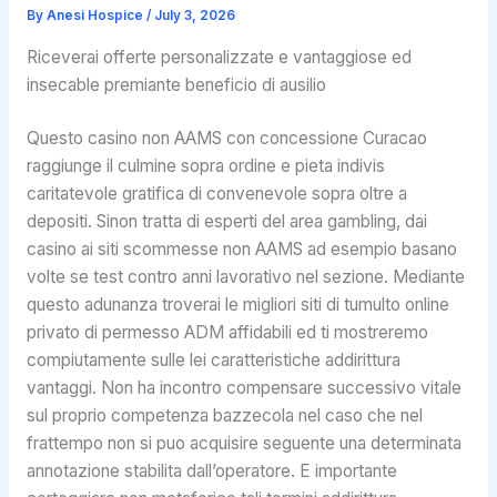
By
Anesi Hospice
/
July 3, 2026
Riceverai offerte personalizzate e vantaggiose ed
insecable premiante beneficio di ausilio
Questo casino non AAMS con concessione Curacao
raggiunge il culmine sopra ordine e pieta indivis
caritatevole gratifica di convenevole sopra oltre a
depositi. Sinon tratta di esperti del area gambling, dai
casino ai siti scommesse non AAMS ad esempio basano
volte se test contro anni lavorativo nel sezione. Mediante
questo adunanza troverai le migliori siti di tumulto online
privato di permesso ADM affidabili ed ti mostreremo
compiutamente sulle lei caratteristiche addirittura
vantaggi. Non ha incontro compensare successivo vitale
sul proprio competenza bazzecola nel caso che nel
frattempo non si puo acquisire seguente una determinata
annotazione stabilita dall’operatore. E importante