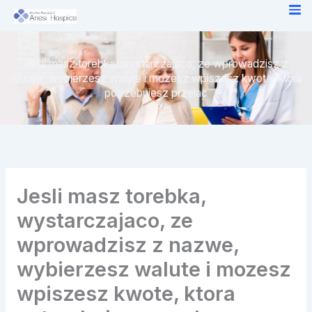
Skip
to
content
Jesli masz torebka, wystarczajaco, ze wprowadzisz z
nazwe, wybierzesz walute i mozesz wpiszesz kwote, ktora
potrzebujesz przelac
Jesli masz torebka,
wystarczajaco, ze
wprowadzisz z nazwe,
wybierzesz walute i mozesz
wpiszesz kwote, ktora