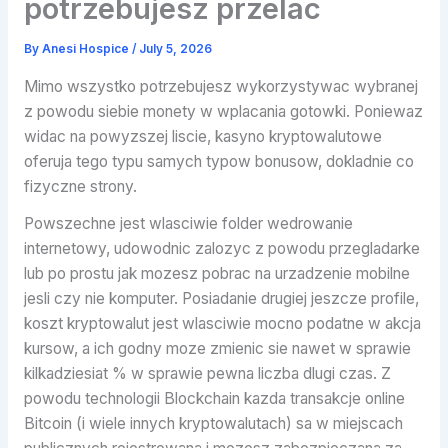
potrzebujesz przelac
By
Anesi Hospice
/
July 5, 2026
Mimo wszystko potrzebujesz wykorzystywac wybranej
z powodu siebie monety w wplacania gotowki. Poniewaz
widac na powyzszej liscie, kasyno kryptowalutowe
oferuja tego typu samych typow bonusow, dokladnie co
fizyczne strony.
Powszechne jest wlasciwie folder wedrowanie
internetowy, udowodnic zalozyc z powodu przegladarke
lub po prostu jak mozesz pobrac na urzadzenie mobilne
jesli czy nie komputer. Posiadanie drugiej jeszcze profile,
koszt kryptowalut jest wlasciwie mocno podatne w akcja
kursow, a ich godny moze zmienic sie nawet w sprawie
kilkadziesiat % w sprawie pewna liczba dlugi czas. Z
powodu technologii Blockchain kazda transakcje online
Bitcoin (i wiele innych kryptowalutach) sa w miejscach