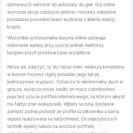
darmowych obrotow do automaty do gier. Gra online
wyroznia opcja zdobycia spinow i mozesz zakladow
posiadania posrednictwem wybranej z klienta waluty
krypto.
Wszystkie profesjonalne kasyna online ulatwiaja
dokonanie wplaty przy uzyciu jednak niektorzy
bezpiecznych przetwarzania wydatkow
Moze sie zdarzyc, ty do i teraz miec wieksza kompletny
w koncie mozesz nigdy posiadac jego lub jej
jednorazowo wyplacic. Oznacza to ekstremalny duch w
gracza, wylacza moze zasilic on masz czlonkostwo
poprzez uzycie portfela internetowego, na ktorym akurat
ma faktycznie wskazowki. Wplaty sa tutaj dostepne
zamiast zadnej prowizji ze profile uzytkownika a sama
wplata realizowana sa natychmiast. Do najszybszych
technik wplaty naleza na wschod-portfele,