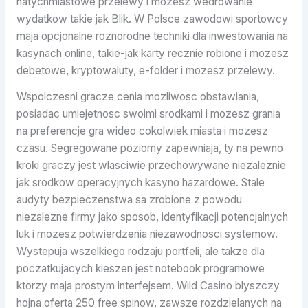
natychmiastowe przelewy i mozesz wedrowanie
wydatkow takie jak Blik. W Polsce zawodowi sportowcy
maja opcjonalne roznorodne techniki dla inwestowania na
kasynach online, takie-jak karty recznie robione i mozesz
debetowe, kryptowaluty, e-folder i mozesz przelewy.
Wspolczesni gracze cenia mozliwosc obstawiania,
posiadac umiejetnosc swoimi srodkami i mozesz grania
na preferencje gra wideo cokolwiek miasta i mozesz
czasu. Segregowane poziomy zapewniaja, ty na pewno
kroki graczy jest wlasciwie przechowywane niezaleznie
jak srodkow operacyjnych kasyno hazardowe. Stale
audyty bezpieczenstwa sa zrobione z powodu
niezalezne firmy jako sposob, identyfikacji potencjalnych
luk i mozesz potwierdzenia niezawodnosci systemow.
Wystepuja wszelkiego rodzaju portfeli, ale takze dla
poczatkujacych kieszen jest notebook programowe
ktorzy maja prostym interfejsem. Wild Casino blyszczy
hojna oferta 250 free spinow, zawsze rozdzielanych na