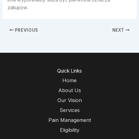
zakupow.
PREVIOUS
NEXT
Quick Links
Home
About Us
Our Vision
Services
Pain Management
Eligibility