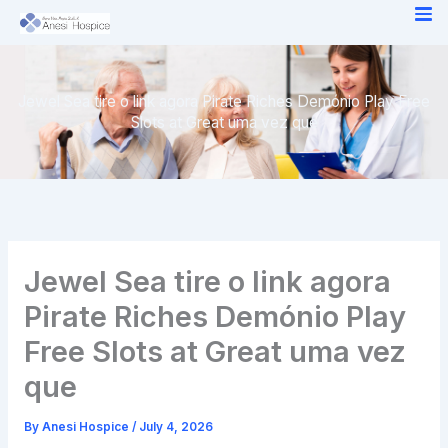
Skip
to
content
Jewel Sea tire o link agora Pirate Riches Demónio Play Free
Slots at Great uma vez que
Jewel Sea tire o link agora
Pirate Riches Demónio Play
Free Slots at Great uma vez
que
By
Anesi Hospice
/
July 4, 2026