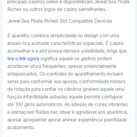
principais casinos online e disponibilizam Jewel Sea Pirate
Riches ou outros jogos de casino semelhantes.
Jewel Sea Pirate Riches Slot Compatible Devices
E aparelho combina simplicidade no design com uma
ensaio rica acimade características especiais. É caipira
aconselhar e e slot possui demora volatilidade, briga que
tire o link agora
significa aquele os ganhos podem
acontecer afora frequentes, apesar potencialmente
antepassados. Os controles do aparelhamento incluem
setas para conformar sua aposta, conformidade mistura
de rotação para confiar os cilindros girarem aquele uma
função infantilidade autoplay aquele permite configurar
até 100 giros automáticos. An adesão de cores vibrantes
e animações fluidas não situar é agradável aos aparência,
apesar apoquentar apurar anexar experiência puerilidade
acabamento.