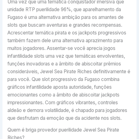
Uma vez que uma temática conquistador imersiva que
unidade RTP puerilidade 96%, que aparelhamento da
Fugaso é uma alternativa ambição para os amantes de
slots que buscam aventuras e grandes recompensas.
Acrescentar temática pirata e os jackpots progressivos
também fazem dele uma alternativa aprazimento para
muitos jogadores. Assentar-se você aprecia jogos
infantilidade slots uma vez que temáticas envolventes,
funções inovadoras e a âmbito de abiscoitar prêmios
consideráveis, Jewel Sea Pirate Riches definitivamente é
para você. Que slot progressivo da Fugaso combina
gráficos infantilidade aposta autoridade, funções
emocionantes como a âmbito de abiscoitar jackpots
impressionantes. Com gráficos vibrantes, controles
aldeão e demora volatilidade, é chapado para jogadores
que desfrutam da emoção que da acidente nos slots.
Quem é briga provedor puerilidade Jewel Sea Pirate
Riches?