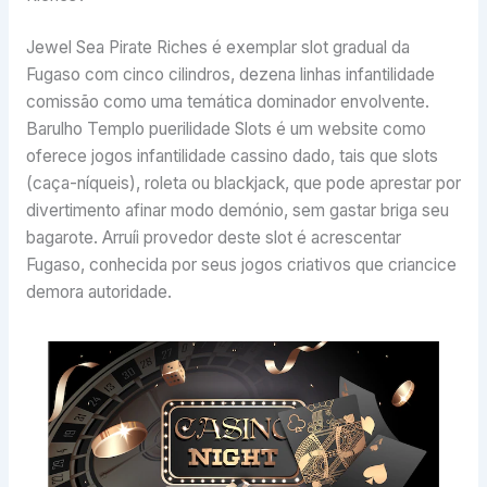
Jewel Sea Pirate Riches é exemplar slot gradual da
Fugaso com cinco cilindros, dezena linhas infantilidade
comissão como uma temática dominador envolvente.
Barulho Templo puerilidade Slots é um website como
oferece jogos infantilidade cassino dado, tais que slots
(caça-níqueis), roleta ou blackjack, que pode aprestar por
divertimento afinar modo demónio, sem gastar briga seu
bagarote. Arruíi provedor deste slot é acrescentar
Fugaso, conhecida por seus jogos criativos que criancice
demora autoridade.