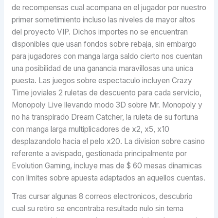
de recompensas cual acompana en el jugador por nuestro
primer sometimiento incluso las niveles de mayor altos
del proyecto VIP. Dichos importes no se encuentran
disponibles que usan fondos sobre rebaja, sin embargo
para jugadores con manga larga saldo cierto nos cuentan
una posibilidad de una ganancia maravillosas una unica
puesta. Las juegos sobre espectaculo incluyen Crazy
Time joviales 2 ruletas de descuento para cada servicio,
Monopoly Live llevando modo 3D sobre Mr. Monopoly y
no ha transpirado Dream Catcher, la ruleta de su fortuna
con manga larga multiplicadores de x2, x5, x10
desplazandolo hacia el pelo x20. La division sobre casino
referente a avispado, gestionada principalmente por
Evolution Gaming, incluye mas de $ 60 mesas dinamicas
con limites sobre apuesta adaptados an aquellos cuentas.
Tras cursar algunas 8 correos electronicos, descubrio
cual su retiro se encontraba resultado nulo sin tema