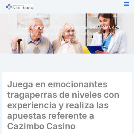
Skip
to
content
Juega en emocionantes tragaperras de niveles con
experiencia y realiza las apuestas referente a Cazimbo
Casino
Juega en emocionantes
tragaperras de niveles con
experiencia y realiza las
apuestas referente a
Cazimbo Casino