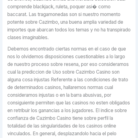
comprende blackjack, ruleta, poquer asi� como
baccarat. Las tragamonedas son si nuestro momento
potente sobre Cazimbo, una buena amplia variedad de
importes que abarcan todos los temas y no ha transpirado
clases imaginables.
Debemos encontrado ciertas normas en el caso de que
nos lo olvidemos disposiciones cuestionables a lo largo
de nuestro proceso sobre resena, por eso consideramos
cual la prediccion de Uso sobre Cazimbo Casino son
alguna cosa injustas Referente a las condiciones de trato
de determinados casinos, hallaremos normas cual
consideramos injustas o en la barra abusivas, por
consiguiente permiten que las casinos no esten obligados
en retribuir los ganancias a los jugadores. El indice sobre
confianza de Cazimbo Casino tiene sobre perfil la
totalidad de las singularidades de los casinos online
vinculados. En general, desplazandolo hacia el pelo