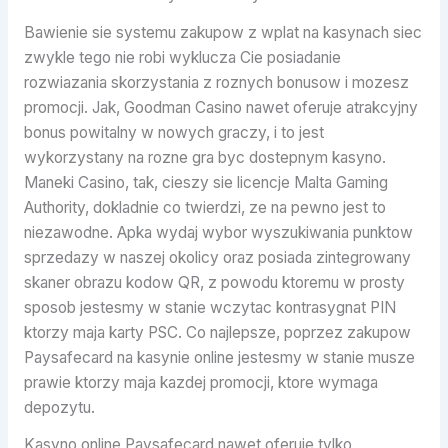
Bawienie sie systemu zakupow z wplat na kasynach siec
zwykle tego nie robi wyklucza Cie posiadanie
rozwiazania skorzystania z roznych bonusow i mozesz
promocji. Jak, Goodman Casino nawet oferuje atrakcyjny
bonus powitalny w nowych graczy, i to jest
wykorzystany na rozne gra byc dostepnym kasyno.
Maneki Casino, tak, cieszy sie licencje Malta Gaming
Authority, dokladnie co twierdzi, ze na pewno jest to
niezawodne. Apka wydaj wybor wyszukiwania punktow
sprzedazy w naszej okolicy oraz posiada zintegrowany
skaner obrazu kodow QR, z powodu ktoremu w prosty
sposob jestesmy w stanie wczytac kontrasygnat PIN
ktorzy maja karty PSC. Co najlepsze, poprzez zakupow
Paysafecard na kasynie online jestesmy w stanie musze
prawie ktorzy maja kazdej promocji, ktore wymaga
depozytu.
Kasyno online Paysafecard nawet oferuje tylko