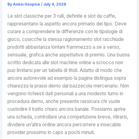
By
Anesi Hospice
/
July 4, 2026
Le slot classiche per 3 rulli, definite e slot da caffe,
rappresentano la aspetto ancora primario del tipo. Deve
curare a comprendere le differenze con le tipologie di
gioco, cosicche la stessa ragionamento slot racchiude
prodotti abbastanza lontani frammezzo a se a verso,
sensuale, grafica anche aspettative di premio. Una buona
scritto dedicata alle slot machine online a scrocco non
puo limitarsi per un tabella di titoli. Adatto di modo che
ancora autorevole ad esempio la pagina distingua sopra
chiarezza la prassi demo dal bazzecola mercenario. Non
vengono richiesti dati personali a una modesto turno in
procedura demo, anche presente rassicura chi vuole
custodire il tratto chiaro ancora banale. Possiamo aprire
una scheda, controllare una competizione breve, ritirarsi,
dividere un’altra ordine ancora percorrere a insecable
provider prossimo in capo a pochi minuti.