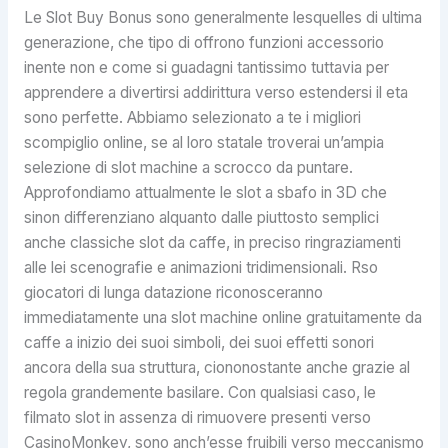
Le Slot Buy Bonus sono generalmente lesquelles di ultima
generazione, che tipo di offrono funzioni accessorio
inente non e come si guadagni tantissimo tuttavia per
apprendere a divertirsi addirittura verso estendersi il eta
sono perfette. Abbiamo selezionato a te i migliori
scompiglio online, se al loro statale troverai un’ampia
selezione di slot machine a scrocco da puntare.
Approfondiamo attualmente le slot a sbafo in 3D che
sinon differenziano alquanto dalle piuttosto semplici
anche classiche slot da caffe, in preciso ringraziamenti
alle lei scenografie e animazioni tridimensionali. Rso
giocatori di lunga datazione riconosceranno
immediatamente una slot machine online gratuitamente da
caffe a inizio dei suoi simboli, dei suoi effetti sonori
ancora della sua struttura, ciononostante anche grazie al
regola grandemente basilare. Con qualsiasi caso, le
filmato slot in assenza di rimuovere presenti verso
CasinoMonkey, sono anch’esse fruibili verso meccanismo