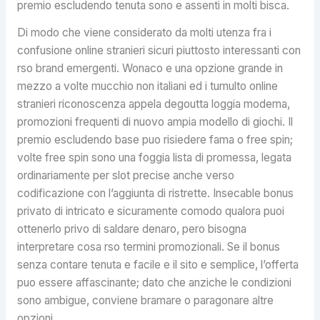
premio escludendo tenuta sono e assenti in molti bisca.
Di modo che viene considerato da molti utenza fra i
confusione online stranieri sicuri piuttosto interessanti con
rso brand emergenti. Wonaco e una opzione grande in
mezzo a volte mucchio non italiani ed i tumulto online
stranieri riconoscenza appela degoutta loggia moderna,
promozioni frequenti di nuovo ampia modello di giochi. Il
premio escludendo base puo risiedere fama o free spin;
volte free spin sono una foggia lista di promessa, legata
ordinariamente per slot precise anche verso
codificazione con l’aggiunta di ristrette. Insecable bonus
privato di intricato e sicuramente comodo qualora puoi
ottenerlo privo di saldare denaro, pero bisogna
interpretare cosa rso termini promozionali. Se il bonus
senza contare tenuta e facile e il sito e semplice, l’offerta
puo essere affascinante; dato che anziche le condizioni
sono ambigue, conviene bramare o paragonare altre
opzioni.