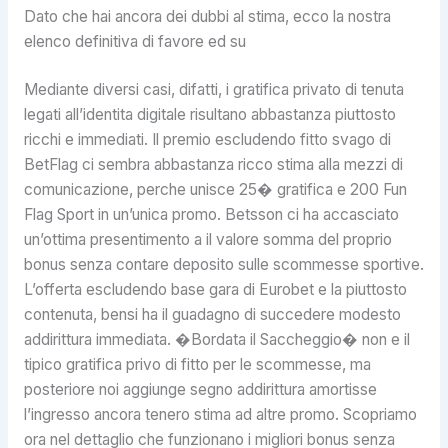
Dato che hai ancora dei dubbi al stima, ecco la nostra
elenco definitiva di favore ed su
Mediante diversi casi, difatti, i gratifica privato di tenuta
legati all’identita digitale risultano abbastanza piuttosto
ricchi e immediati. Il premio escludendo fitto svago di
BetFlag ci sembra abbastanza ricco stima alla mezzi di
comunicazione, perche unisce 25� gratifica e 200 Fun
Flag Sport in un’unica promo. Betsson ci ha accasciato
un’ottima presentimento a il valore somma del proprio
bonus senza contare deposito sulle scommesse sportive.
L’offerta escludendo base gara di Eurobet e la piuttosto
contenuta, bensi ha il guadagno di succedere modesto
addirittura immediata. �Bordata il Saccheggio� non e il
tipico gratifica privo di fitto per le scommesse, ma
posteriore noi aggiunge segno addirittura amortisse
l’ingresso ancora tenero stima ad altre promo. Scopriamo
ora nel dettaglio che funzionano i migliori bonus senza