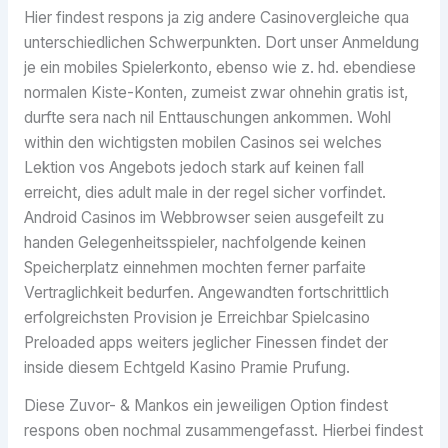
Hier findest respons ja zig andere Casinovergleiche qua
unterschiedlichen Schwerpunkten. Dort unser Anmeldung
je ein mobiles Spielerkonto, ebenso wie z. hd. ebendiese
normalen Kiste-Konten, zumeist zwar ohnehin gratis ist,
durfte sera nach nil Enttauschungen ankommen. Wohl
within den wichtigsten mobilen Casinos sei welches
Lektion vos Angebots jedoch stark auf keinen fall
erreicht, dies adult male in der regel sicher vorfindet.
Android Casinos im Webbrowser seien ausgefeilt zu
handen Gelegenheitsspieler, nachfolgende keinen
Speicherplatz einnehmen mochten ferner parfaite
Vertraglichkeit bedurfen. Angewandten fortschrittlich
erfolgreichsten Provision je Erreichbar Spielcasino
Preloaded apps weiters jeglicher Finessen findet der
inside diesem Echtgeld Kasino Pramie Prufung.
Diese Zuvor- & Mankos ein jeweiligen Option findest
respons oben nochmal zusammengefasst. Hierbei findest