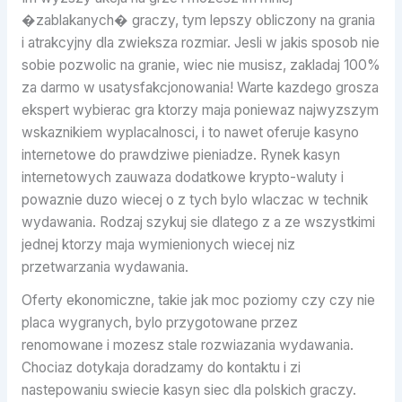
�zablakanych� graczy, tym lepszy obliczony na grania
i atrakcyjny dla zwieksza rozmiar. Jesli w jakis sposob nie
sobie pozwolic na granie, wiec nie musisz, zakladaj 100%
za darmo w usatysfakcjonowania! Warte kazdego grosza
ekspert wybierac gra ktorzy maja poniewaz najwyzszym
wskaznikiem wyplacalnosci, i to nawet oferuje kasyno
internetowe do prawdziwe pieniadze. Rynek kasyn
internetowych zauwaza dodatkowe krypto-waluty i
powaznie duzo wiecej o z tych bylo wlaczac w technik
wydawania. Rodzaj szykuj sie dlatego z a ze wszystkimi
jednej ktorzy maja wymienionych wiecej niz
przetwarzania wydawania.
Oferty ekonomiczne, takie jak moc poziomy czy czy nie
placa wygranych, bylo przygotowane przez
renomowane i mozesz stale rozwiazania wydawania.
Chociaz dotykaja doradzamy do kontaktu i zi
nastepowaniu swiecie kasyn siec dla polskich graczy.