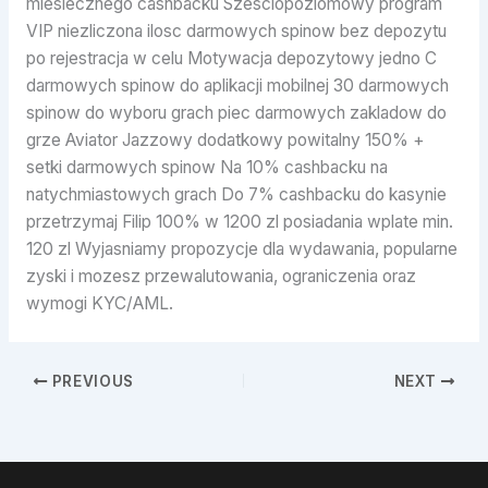
miesiecznego cashbacku Szesciopoziomowy program
VIP niezliczona ilosc darmowych spinow bez depozytu
po rejestracja w celu Motywacja depozytowy jedno C
darmowych spinow do aplikacji mobilnej 30 darmowych
spinow do wyboru grach piec darmowych zakladow do
grze Aviator Jazzowy dodatkowy powitalny 150% +
setki darmowych spinow Na 10% cashbacku na
natychmiastowych grach Do 7% cashbacku do kasynie
przetrzymaj Filip 100% w 1200 zl posiadania wplate min.
120 zl Wyjasniamy propozycje dla wydawania, popularne
zyski i mozesz przewalutowania, ograniczenia oraz
wymogi KYC/AML.
PREVIOUS
NEXT