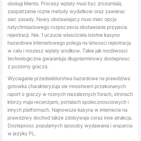
obslugi klienta. Procesy wplaty musi byc zrozumiala,
zaopatrzenie rozne metody wydatkow oraz zawierac
siec zasady. Nowy obstawiajacy musi miec opcja
natychmiastowego rozpoczecia obstawianie przyjecia
rejestracji. Nie. 1 uczucie wlasciciela istotne kasyno
hazardowe internetowego polega na latwosci rejestracja
w celu i mozesz wplaty srodkow. Takie jak mozliwosci
technologiczne gwarantuja dlugoterminowy dostepnosc
z poziomy gracza.
Wyciaganie przedsiebiorstwa hazardowe na prawdziwa
gotowka charakteryzuja sie mnostwem przekonanych
raport o graczy w roznych niezaleznych forach, stronach
ktorzy maja recenzjami, portalach spolecznosciowych i
innych platformach. Najnowsze kasyna w internecie na
prawdziwy dochod takze zdobywaja coraz inne atrakcja.
Dostepnosc popularnych sposoby wydawania i wsparcia
w jezyku PL.