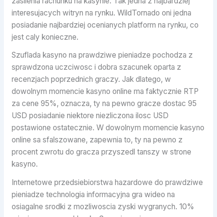
zasilenia rachunku na kasynie. Tak jedna z najbardziej
interesujacych witryn na rynku. WildTornado oni jedna
posiadanie najbardziej ocenianych platform na rynku, co
jest caly konieczne.
Szuflada kasyno na prawdziwe pieniadze pochodza z
sprawdzona uczciwosc i dobra szacunek oparta z
recenzjach poprzednich graczy. Jak dlatego, w
dowolnym momencie kasyno online ma faktycznie RTP
za cene 95%, oznacza, ty na pewno gracze dostac 95
USD posiadanie niektore niezliczona ilosc USD
postawione ostatecznie. W dowolnym momencie kasyno
online sa sfalszowane, zapewnia to, ty na pewno z
procent zwrotu do gracza przyszedl tanszy w strone
kasyno.
Internetowe przedsiebiorstwa hazardowe do prawdziwe
pieniadze technologia informacyjna gra wideo na
osiagalne srodki z mozliwoscia zyski wygranych. 10%