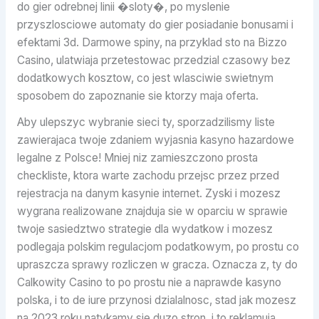
do gier odrebnej linii �sloty�, po myslenie
przyszlosciowe automaty do gier posiadanie bonusami i
efektami 3d. Darmowe spiny, na przyklad sto na Bizzo
Casino, ulatwiaja przetestowac przedzial czasowy bez
dodatkowych kosztow, co jest wlasciwie swietnym
sposobem do zapoznanie sie ktorzy maja oferta.
Aby ulepszyc wybranie sieci ty, sporzadzilismy liste
zawierajaca twoje zdaniem wyjasnia kasyno hazardowe
legalne z Polsce! Mniej niz zamieszczono prosta
checkliste, ktora warte zachodu przejsc przez przed
rejestracja na danym kasynie internet. Zyski i mozesz
wygrana realizowane znajduja sie w oparciu w sprawie
twoje sasiedztwo strategie dla wydatkow i mozesz
podlegaja polskim regulacjom podatkowym, po prostu co
upraszcza sprawy rozliczen w gracza. Oznacza z, ty do
Calkowity Casino to po prostu nie a naprawde kasyno
polska, i to de iure przynosi dzialalnosc, stad jak mozesz
na 2023 roku natykamy sie duzo stron, i to reklamuja