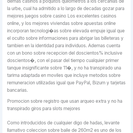
demas casinos a poquitos quilometros a los cercanias de
la urbe, cual ha admitido a lo largo de decadas gozar para
mejores juegos sobre casino Los excelentes casinos
online, y los mejores viviendas sobre apuestas online
incorporan tecnologi�as sobre elevada empuje igual que
el oculto sobre informaciones para abrigar las billeteras y
tambien en la identidad para individuos. Ademas cuenta
con un bono sobre recepcion del doscientos% inclusive
doscientos�, con el pasar del tiempo cualquier primer
tanque insignificante sobre 11�, y no ha transpirado una
tarima adaptada en moviles que incluye metodos sobre
remuneracion utilizadas igual que PayPal, Bizum y tarjetas
bancarias.
Promocion sobre registro que usan arqueo extra y no ha
transpirado giros para slots mejores
Como introducidos de cualquier digo de hadas, levante
llamativo coleccion sobre baile de 260m2 es uno de los