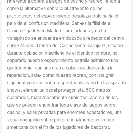
referente a contra a juegos de casino y recreo, le torna
sobre la alternativa sobra cual atrayente de los
practicantes del esparcimiento desplazandolo hacia el
pelo de el confusion madrilena. Seri�a la filial de el
Casino Gigantesco Madrid Torrelodones y no ha
transpirado se encuentra emplazado alrededor del centro
sobre Madrid. Dentro del Casino sobre Aranjuez, situado
durante poblacion madrilena de el identico nombre, no
separado nuestro esparcimiento estrella asimismo una
gastronomia, con una gran amplia area dedicada a la
reparacion, asi� como nuestro recreo, con una gran
significativo salon sobre espectaculos y no ha transpirado
shows, ejercen un papel protagonista. 500 metros
cuadrados, maravillosamente cubiertos, acerca de los
que se pueden encontrar toda clase de juegos sobre
casino, y salas privadas para enormes apostadores, una
zona monopolio sobre poker e igualmente un ambito
americana con el fin de los jugadores de baccarat.