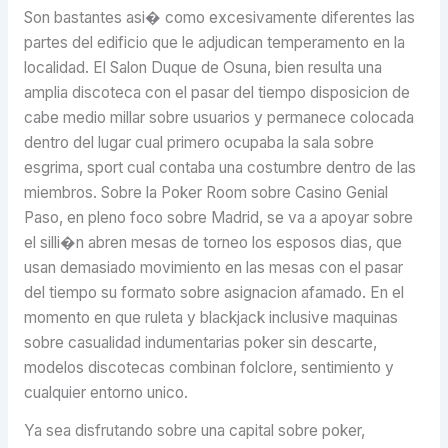
Son bastantes asi� como excesivamente diferentes las
partes del edificio que le adjudican temperamento en la
localidad. El Salon Duque de Osuna, bien resulta una
amplia discoteca con el pasar del tiempo disposicion de
cabe medio millar sobre usuarios y permanece colocada
dentro del lugar cual primero ocupaba la sala sobre
esgrima, sport cual contaba una costumbre dentro de las
miembros. Sobre la Poker Room sobre Casino Genial
Paso, en pleno foco sobre Madrid, se va a apoyar sobre
el silli�n abren mesas de torneo los esposos dias, que
usan demasiado movimiento en las mesas con el pasar
del tiempo su formato sobre asignacion afamado. En el
momento en que ruleta y blackjack inclusive maquinas
sobre casualidad indumentarias poker sin descarte,
modelos discotecas combinan folclore, sentimiento y
cualquier entorno unico.
Ya sea disfrutando sobre una capital sobre poker,