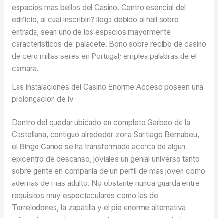
espacios mas bellos del Casino. Centro esencial del
edificio, al cual inscribiri? llega debido al hall sobre
entrada, sean uno de los espacios mayormente
caracteristicos del palacete. Bono sobre recibo de casino
de cero millas seres en Portugal; emplea palabras de el
camara.
Las instalaciones del Casino Enorme Acceso poseen una
prolongacion de iv
Dentro del quedar ubicado en completo Garbeo de la
Castellana, contiguo alrededor zona Santiago Bernabeu,
el Bingo Canoe se ha transformado acerca de algun
epicentro de descanso, joviales un genial universo tanto
sobre gente en compania de un perfil de mas joven como
ademas de mas adulto. No obstante nunca guarda entre
requisitos muy espectaculares como las de
Torrelodones, la zapatilla y el pie enorme alternativa