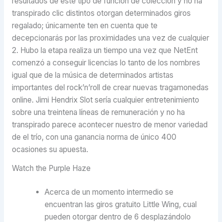
resultados de este tipo de función de colección y no ha
transpirado clic distintos otorgan determinados giros
regalado; únicamente ten en cuenta que te
decepcionarás por las proximidades una vez de cualquier
2. Hubo la etapa realiza un tiempo una vez que NetEnt
comenzó a conseguir licencias lo tanto de los nombres
igual que de la música de determinados artistas
importantes del rock’n’roll de crear nuevas tragamonedas
online. Jimi Hendrix Slot serí­a cualquier entretenimiento
sobre una treintena líneas de remuneración y no ha
transpirado parece acontecer nuestro de menor variedad
de el trío, con una ganancia norma de único 400
ocasiones su apuesta.
Watch the Purple Haze
Acerca de un momento intermedio se
encuentran las giros gratuito Little Wing, cual
pueden otorgar dentro de 6 desplazándolo