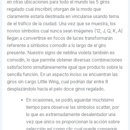
en otras ubicaciones para todo el mundo las 5 giros
regalado cual inscribirí¡ otorgan de la modo que
claramente estaría destinada en vincularse usando tema
de el tráfico de la ciudad. Una vez que se muestra, los
novios símbolos cual nunca sean imágenes (12, J, Q, K, A)
llegan a convertirse en focos de luces transformarán
referente a símbolos comodín a lo largo de el giro
presente. Nuestro signo de neblina violeta también es
comodín, lo que permite obtener diversas combinaciones
satisfactorio simultáneamente igual que producto sobre la
sencilla función. En un aspecto inciso se encuentran las
giros sin cargo Little Wing, cual podrían dar entre 8
desplazándolo hacia el pelo doce giros regalado.
En ocasiones, se podrí¡ aguardar muchísimo
tiempo para observar las símbolos scatter, por
lo que es extremadamente desalentador una
vez que único os proporcionan la acción sobre
selección así­ como clic cual puede conseguir