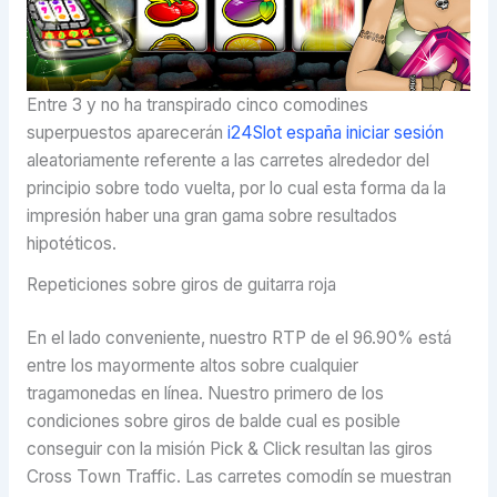
Entre 3 y no ha transpirado cinco comodines
superpuestos aparecerán
i24Slot españa iniciar sesión
aleatoriamente referente a las carretes alrededor del
principio sobre todo vuelta, por lo cual esta forma da la
impresión haber una gran gama sobre resultados
hipotéticos.
Repeticiones sobre giros de guitarra roja
En el lado conveniente, nuestro RTP de el 96.90% está
entre los mayormente altos sobre cualquier
tragamonedas en línea. Nuestro primero de los
condiciones sobre giros de balde cual es posible
conseguir con la misión Pick & Click resultan las giros
Cross Town Traffic. Las carretes comodín se muestran