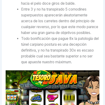
hacia el pelo doce giros de balde.
Entre 3 y no ha transpirado 5 comodines
superpuestos aparecerán aleatoriamente
acerca de los carretes dentro del principio de
cualquier reverso, por lo que este modo parece
haber una gran gama de objetivos posibles.
Todo bonificación que pague 8x la patologí­a del
túnel carpiano postura es una decepción
definitiva, y no ha transpirado 30x es escaso
probable cual sea bastante superior a no ser
que apueste nuestro máximum.