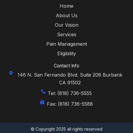
Home
About Us
Our Vision
Services
Pain Management
Eligibility
Contact Info
146 N. San Fernando Blvd. Suite 208 Burbank
CA 91502
Tel: (818) 736-5555
Fax: (818) 736-5588
© Copyright 2025 all rights reserved