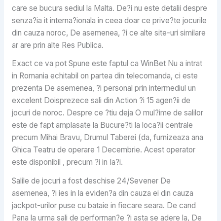
care se bucura sediul la Malta. De?i nu este detalii despre
senza?ia it interna?ionala in ceea doar ce prive?te jocurile
din cauza noroc, De asemenea, ?i ce alte site-uri similare
ar are prin alte Res Publica.
Exact ce va pot Spune este faptul ca WinBet Nu a intrat
in Romania echitabil on partea din telecomanda, ci este
prezenta De asemenea, ?i personal prin intermediul un
excelent Doisprezece sali din Action ?i 15 agen?ii de
jocuri de noroc. Despre ce ?tiu deja O mul?ime de salilor
este de fapt amplasate la Bucure?ti la loca?ii centrale
precum Mihai Bravu, Drumul Taberei (da, furnizeaza ana
Ghica Teatru de operare 1 Decembrie. Acest operator
este disponibil , precum ?i in Ia?i.
Salile de jocuri a fost deschise 24/Sevener De
asemenea, ?i ies in la eviden?a din cauza ei din cauza
jackpot-urilor puse cu bataie in fiecare seara. De cand
Pana la urma sali de performan?e ?i asta se adere la, De