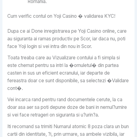
Romania.
Cum verific contul on Yoji Casino � validarea KYC!
Dupa ce ai Done inregistrarea pe Yoji Casino online, care
au siguranta ai ramas productiv pe Scor, iar daca nu, poti
face Yoji login si vei intra din nou in Scor.
Toata treaba care au Vizualizare contului a fi simpla si
este chemat pentru sa intri la �omuletul� din partea
casten in sus un eficient ecranului, iar departe de
fereastra doar ce sunt disponibile, sa selectezi �Validare
cont�.
Vei incarca rand pentru rand documentele cerute, la ca
doar asa aer sa poti depune doze de bani in nemul?umire
si vei face retrageri on siguranta si u?urin?a.
Iti recomand sa trimiti Numarul atomic 8 poza clara un bun
cartii din identitate, ?i, prin urmare, sa ambele vizibila, iar