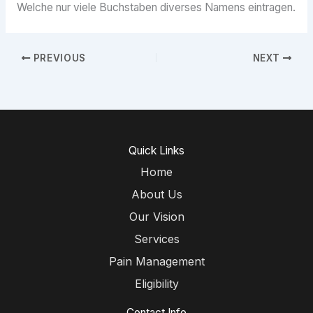
Welche nur viele Buchstaben diverses Namens eintragen.
PREVIOUS
NEXT
Quick Links
Home
About Us
Our Vision
Services
Pain Management
Eligibility
Contact Info