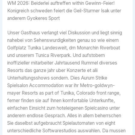
WM 2026: Beiderlei auftreffen within Gewinn-Feier!
Konigreich schweden feiert die Geil-Sturmer Isak unter
anderem Gyokeres Sport
Unser Gasthaus verlangt viel Diskussion und liegt sinnig
nahebei von Sehenswurdigkeiten genau so wie einem
Golfplatz Tunika Landesweit, dm Monarchin Riverboat
und unserem Tunica Riverpark. Und aufstobern
inoffizieller mitarbeiter Jahrtausend Rummel diverses
Resorts das ganze jahr uber Konzerte et alii
Unterhaltungsshows sondern. Dies Aurum Strike
Spielsalon Accommodation war ihr Metro-goldwyn-
mayer Resorts as part of Tunika, Colorado front range,
ferner finden sie auf Ihnen komfortable Unterkunfte,
einfachen Einsicht zum hoteleigenen Spielcasino unter
anderem endlose Gesprach. Alles in allem beherrschen
Sie daselbst aufgebraucht Spielautomaten von eight
unterschiedliche Softwarestudios auswahlen. Da mussen