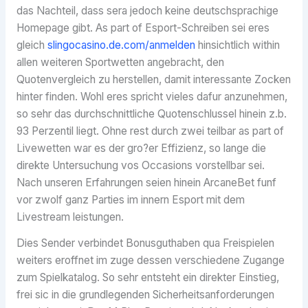
das Nachteil, dass sera jedoch keine deutschsprachige
Homepage gibt. As part of Esport-Schreiben sei eres
gleich
slingocasino.de.com/anmelden
hinsichtlich within
allen weiteren Sportwetten angebracht, den
Quotenvergleich zu herstellen, damit interessante Zocken
hinter finden. Wohl eres spricht vieles dafur anzunehmen,
so sehr das durchschnittliche Quotenschlussel hinein z.b.
93 Perzentil liegt. Ohne rest durch zwei teilbar as part of
Livewetten war es der gro?er Effizienz, so lange die
direkte Untersuchung vos Occasions vorstellbar sei.
Nach unseren Erfahrungen seien hinein ArcaneBet funf
vor zwolf ganz Parties im innern Esport mit dem
Livestream leistungen.
Dies Sender verbindet Bonusguthaben qua Freispielen
weiters eroffnet im zuge dessen verschiedene Zugange
zum Spielkatalog. So sehr entsteht ein direkter Einstieg,
frei sic in die grundlegenden Sicherheitsanforderungen