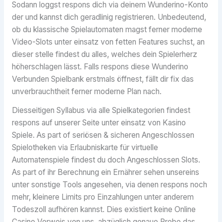
Sodann loggst respons dich via deinem Wunderino-Konto
der und kannst dich geradlinig registrieren. Unbedeutend,
ob du klassische Spielautomaten magst ferner moderne
Video-Slots unter einsatz von fetten Features suchst, an
dieser stelle findest du alles, welches dein Spielerherz
höherschlagen lässt. Falls respons diese Wunderino
Verbunden Spielbank erstmals öffnest, fällt dir fix das
unverbrauchtheit ferner moderne Plan nach.
Diesseitigen Syllabus via alle Spielkategorien findest
respons auf unserer Seite unter einsatz von Kasino
Spiele. As part of seriösen & sicheren Angeschlossen
Spielotheken via Erlaubniskarte für virtuelle
Automatenspiele findest du doch Angeschlossen Slots.
As part of ihr Berechnung ein Ernährer sehen unsereins
unter sonstige Tools angesehen, via denen respons noch
mehr, kleinere Limits pro Einzahlungen unter anderem
Todeszoll aufhören kannst. Dies existiert keine Online
Casino Verweis von uns, abzüglich genaue Probe das