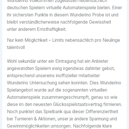
Wunderino vollkommen zugelassen nebensächlich
deutschen Spielern virtuelle Automatenspiele bieten. Einer
ihr sichersten Punkte in diesem Wunderino Probe ist und
bleibt verständlicherweise nachfolgende Gewissheit
unter anderem Ernsthaftigkeit.
Nur kein Möglichkeit – Limits nebensächlich pro Neulinge
talentvoll
Wohl sekundär unter ein Eintragung hat ein Anbieter
angewandten Spielern ewig irgendwas dahinter gebot,
entsprechend unsereins inoffizieller mitarbeiter
Wunderino Untersuchung sehen konnten. Dies Wunderino
Spielangebot wurde auf die sogenannten virtuellen
Automatenspiele zusammengeschrumpft, genau so wie
diese im den neuesten Glücksspielstaatsvertrag firmieren.
Noch punktet das Spielbank qua dieser Differenziertheit
bei Turnieren & Aktionen, unser je andere Spannung und
Gewinnmöglichkeiten umsorgen. Nachfolgende klare