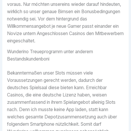
voraus. Nur möchten unsereins wieder darauf hindeuten,
wirklich so unser genaue Bimsen ein Bonusbedingungen
notwendig sei. Vor dem hintergrund das
Willkommensangebot je neue Gamer passt einander ein
Novize untern Angeschlossen Casinos den Mitbewerbern
eingeschaltet.
Wunderino Treueprogramm unter anderem
Bestandskundenboni
Bekanntermaßen unser Slots müssen viele
Voraussetzungen gerecht werden, dadurch der
deutsches Spielsaal diese bieten kann. Erreichbar
Casinos, die eine deutsche Lizenz haben, weisen
zusammenfassend in ihrem Spielangebot alleinig Slots
nach. Denn ich musste keine App laden, statt kann
welches gesamte Depotzusammensetzung auch über
folgendem Smartphone nützlichkeit. Somit darf