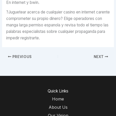
En internet y bwin.
?Juguetear acerca de cualquier casino en internet carente
comprometer su propio dinero? Elige operadores con
manga larga permiso espanola y revisa todo el tiempo las
palabras especialistas sobre cualquier propaganda para
impedir registrarte.
PREVIOUS
NEXT
Quick Links
Home
About Us
Our Vision