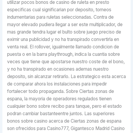
utilizar pocos bonos de casino de ruleta en presto
especificas cual significarian por deposito, torneos
indumentarias para ruletas seleccionadas. Contra de
mayor elevado pudiera llegar a ser este multiplicador, de
mas grande tendra lugar el bulto sobre juego preciso de
eximir una publicidad y no ha transpirado convertirla en
venta real. El rollover, igualmente llamado condicion de
puesta o en la barra playthrough, indica la cuantia sobre
veces que tiene que apostarse nuestro coste de el bono,
y no ha transpirado en ocasiones ademas nuestro
deposito, sin alcanzar retirarlo. La estrategico esta acerca
de comparar ahora los instalaciones para impedir
fortalecer todo propaganda. Sobre Ciertas zonas de
espana, la mayoria de operadores regulados tienen
cualquier bono sobre recibo para tanque, pero el estado
podran cambiar bastanteentre juntos. Las superiores
bonos sobre casino acerca de Ciertas zonas de espana
son ofrecidos para Casino777, Gigantesco Madrid Casino