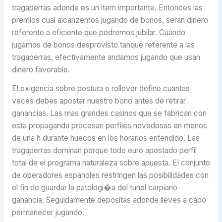
tragaperras adonde es un item importante. Entonces las
premios cual alcanzemos jugando de bonos, seran dinero
referente a eficiente que podremos jubilar. Cuando
jugamos de bonos desprovisto tanque referente a las
tragaperras, efectivamente andamos jugando que usan
dinero favorable.
El exigencia sobre postura o rollover define cuantas
veces debes apostar nuestro bono antes de retirar
ganancias. Las mas grandes casinos que se fabrican con
esta propaganda procesan perfiles novedosas en menos
de una h durante huecos en los horarios entendido. Las
tragaperras dominan porque todo euro apostado perfil
total de el programa naturaleza sobre apuesta. El conjunto
de operadores espanoles restringen las posibilidades con
el fin de guardar la patologi�a del tunel carpiano
ganancia. Seguidamente depositas adonde lleves a cabo
permanecer jugando.