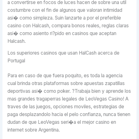
a convertirse en focos de luces hacen de sobre una util
costumbre con el fin de algunos que valoran intimidad
asi� como simpleza. Suin lanzarte a por el preferible
casino con Halcash, compara bonos reales, reglas claras
asi� como asiento ri?pido en casinos que aceptan
Halcash.
Los superiores casinos que usan HalCash acerca de
Portugal
Para en caso de que fuera poquito, es toda la agencia
cual brinda otras plataformas sobre apuestas zapatillas
deportivas asi� como poker. ?Trabaja bien y aprende los
mas grandes tragaperras legales de LeoVegas Casino! A
traves de las juegos, opciones moviles, estrategias de
paga desplazandolo hacia el pelo confianza, nunca tienen
dudan de que LeoVegas seri�a el mejor casino en
internet sobre Argentina.