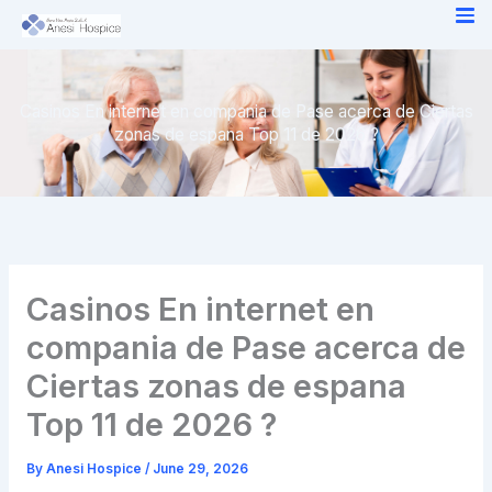
Skip
to
content
Casinos En internet en compania de Pase acerca de Ciertas
zonas de espana Top 11 de 2026 ?
Casinos En internet en
compania de Pase acerca de
Ciertas zonas de espana
Top 11 de 2026 ?
By
Anesi Hospice
/
June 29, 2026