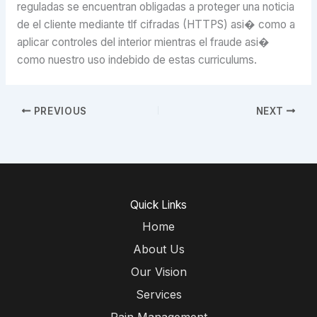
reguladas se encuentran obligadas a proteger una noticia
de el cliente mediante tlf cifradas (HTTPS) asi� como a
aplicar controles del interior mientras el fraude asi�
como nuestro uso indebido de estas curriculums.
PREVIOUS
NEXT
Quick Links
Home
About Us
Our Vision
Services