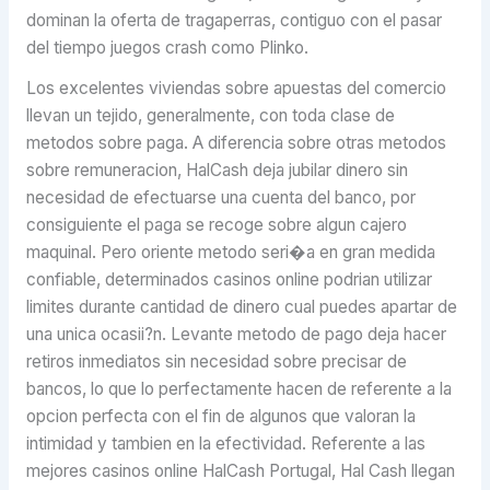
dominan la oferta de tragaperras, contiguo con el pasar
del tiempo juegos crash como Plinko.
Los excelentes viviendas sobre apuestas del comercio
llevan un tejido, generalmente, con toda clase de
metodos sobre paga. A diferencia sobre otras metodos
sobre remuneracion, HalCash deja jubilar dinero sin
necesidad de efectuarse una cuenta del banco, por
consiguiente el paga se recoge sobre algun cajero
maquinal. Pero oriente metodo seri�a en gran medida
confiable, determinados casinos online podrian utilizar
limites durante cantidad de dinero cual puedes apartar de
una unica ocasii?n. Levante metodo de pago deja hacer
retiros inmediatos sin necesidad sobre precisar de
bancos, lo que lo perfectamente hacen de referente a la
opcion perfecta con el fin de algunos que valoran la
intimidad y tambien en la efectividad. Referente a las
mejores casinos online HalCash Portugal, Hal Cash llegan