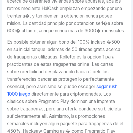
acerca de diferentes viviendas sobre apuestas, aca los
retiros mediante HalCash empiezan empezando por una
treintena�, y tambien en la obtencion nunca posee
mision. La cantidad principio por obtencion seri�a sobre
600� al tanto, aunque nunca mas de 3000� mensuales.
Es posible obtener algun bono del 100% incluso �500
en su inicial tanque, ademas de 50 tiradas gratis acerca
de tragaperras utilizadas. Rolletto es la opcion 1 para
practicantes de estas tragaperras online. Las cartas
sobre credibilidad desplazandolo hacia el pelo los
transferencias bancarias protegen lo perfectamente
esencial, pero asimismo se puede escoger
sugar rush
1000 juego
directamente para criptomonedas. Los
clasicos sobre Pragmatic Play dominan una imprenta
sobre tragaperras, pero una oferta conduce su bicicleta
suficientemente alli. Asimismo, las promociones
semanales incluyen algun paquete para tragaperras de el
450%. Hacksaw Gaming asi� como Pragmatic Play