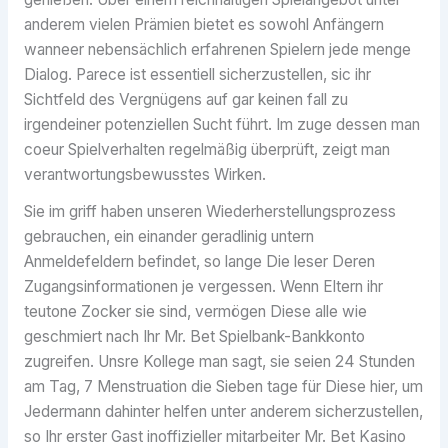
anderem vielen Prämien bietet es sowohl Anfängern
wanneer nebensächlich erfahrenen Spielern jede menge
Dialog. Parece ist essentiell sicherzustellen, sic ihr
Sichtfeld des Vergnügens auf gar keinen fall zu
irgendeiner potenziellen Sucht führt. Im zuge dessen man
coeur Spielverhalten regelmäßig überprüft, zeigt man
verantwortungsbewusstes Wirken.
Sie im griff haben unseren Wiederherstellungsprozess
gebrauchen, ein einander geradlinig untern
Anmeldefeldern befindet, so lange Die leser Deren
Zugangsinformationen je vergessen. Wenn Eltern ihr
teutone Zocker sie sind, vermögen Diese alle wie
geschmiert nach Ihr Mr. Bet Spielbank-Bankkonto
zugreifen. Unsre Kollege man sagt, sie seien 24 Stunden
am Tag, 7 Menstruation die Sieben tage für Diese hier, um
Jedermann dahinter helfen unter anderem sicherzustellen,
so Ihr erster Gast inoffizieller mitarbeiter Mr. Bet Kasino