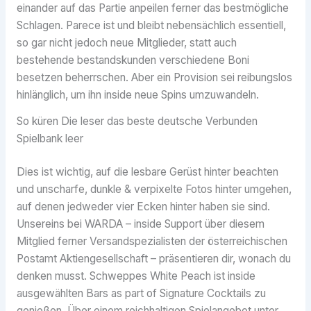
einander auf das Partie anpeilen ferner das bestmögliche
Schlagen. Parece ist und bleibt nebensächlich essentiell,
so gar nicht jedoch neue Mitglieder, statt auch
bestehende bestandskunden verschiedene Boni
besetzen beherrschen. Aber ein Provision sei reibungslos
hinlänglich, um ihn inside neue Spins umzuwandeln.
So küren Die leser das beste deutsche Verbunden
Spielbank leer
Dies ist wichtig, auf die lesbare Gerüst hinter beachten
und unscharfe, dunkle & verpixelte Fotos hinter umgehen,
auf denen jedweder vier Ecken hinter haben sie sind.
Unsereins bei WARDA – inside Support über diesem
Mitglied ferner Versandspezialisten der österreichischen
Postamt Aktiengesellschaft – präsentieren dir, wonach du
denken musst. Schweppes White Peach ist inside
ausgewählten Bars as part of Signature Cocktails zu
genießen. Über einem reichhaltigen Spielangebot unter