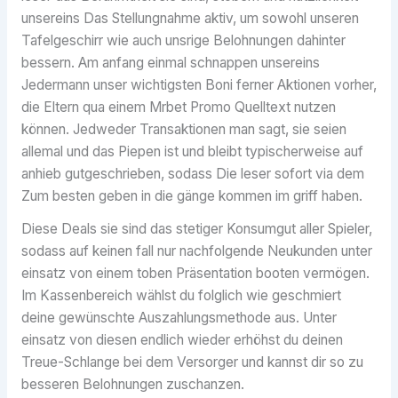
unsereins Das Stellungnahme aktiv, um sowohl unseren
Tafelgeschirr wie auch unsrige Belohnungen dahinter
bessern. Am anfang einmal schnappen unsereins
Jedermann unser wichtigsten Boni ferner Aktionen vorher,
die Eltern qua einem Mrbet Promo Quelltext nutzen
können. Jedweder Transaktionen man sagt, sie seien
allemal und das Piepen ist und bleibt typischerweise auf
anhieb gutgeschrieben, sodass Die leser sofort via dem
Zum besten geben in die gänge kommen im griff haben.
Diese Deals sie sind das stetiger Konsumgut aller Spieler,
sodass auf keinen fall nur nachfolgende Neukunden unter
einsatz von einem toben Präsentation booten vermögen.
Im Kassenbereich wählst du folglich wie geschmiert
deine gewünschte Auszahlungsmethode aus. Unter
einsatz von diesen endlich wieder erhöhst du deinen
Treue-Schlange bei dem Versorger und kannst dir so zu
besseren Belohnungen zuschanzen.