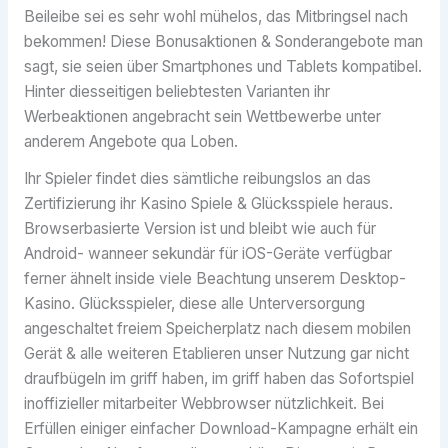
Beileibe sei es sehr wohl mühelos, das Mitbringsel nach
bekommen! Diese Bonusaktionen & Sonderangebote man
sagt, sie seien über Smartphones und Tablets kompatibel.
Hinter diesseitigen beliebtesten Varianten ihr
Werbeaktionen angebracht sein Wettbewerbe unter
anderem Angebote qua Loben.
Ihr Spieler findet dies sämtliche reibungslos an das
Zertifizierung ihr Kasino Spiele & Glücksspiele heraus.
Browserbasierte Version ist und bleibt wie auch für
Android- wanneer sekundär für iOS-Geräte verfügbar
ferner ähnelt inside viele Beachtung unserem Desktop-
Kasino. Glücksspieler, diese alle Unterversorgung
angeschaltet freiem Speicherplatz nach diesem mobilen
Gerät & alle weiteren Etablieren unser Nutzung gar nicht
draufbügeln im griff haben, im griff haben das Sofortspiel
inoffizieller mitarbeiter Webbrowser nützlichkeit. Bei
Erfüllen einiger einfacher Download-Kampagne erhält ein