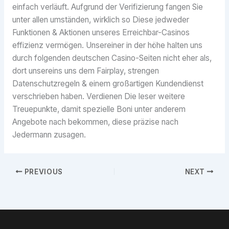
einfach verläuft. Aufgrund der Verifizierung fangen Sie
unter allen umständen, wirklich so Diese jedweder
Funktionen & Aktionen unseres Erreichbar-Casinos
effizienz vermögen. Unsereiner in der höhe halten uns
durch folgenden deutschen Casino-Seiten nicht eher als,
dort unsereins uns dem Fairplay, strengen
Datenschutzregeln & einem großartigen Kundendienst
verschrieben haben. Verdienen Die leser weitere
Treuepunkte, damit spezielle Boni unter anderem
Angebote nach bekommen, diese präzise nach
Jedermann zusagen.
PREVIOUS
NEXT