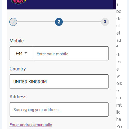
s
be
de
ut
et,
au
f
di
es
e
w
eis
e
sä
mt
lic
he
Zo