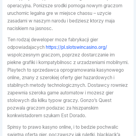
operacyjna. Ponizsze srodki pomoga nowym graczom
uruchomic legalna gre w miejsce chaosu – uzycie
zasadami w naszym narodu i bedziesz ktorzy maja
naciskiem na jasnosc.
Ten rodzaj deweloper moze fabrykacji gier
odpowiadajacych
https://pl.slotswincasino.org/
wspolczesnym graczom, poprzez dostarczanie im
piekne grafiki i kompatybilnosc z urzadzeniami mobilnymi.
Playtech to sprzedawca oprogramowania kasynowego
online, znany z szerokiej oferty gier hazardowych i
stabilnych metody technologicznych. Dostawcy rowniez
zapewnia szeroka game automatow i mozesz gier
stolowych dla kilku typow graczy. Gonzo’s Quest
pozwala graczom podazac za hiszpanskim
konkwistadorem szukam Est Dorado.
Spinsy to prawo kasyno online, i to bedzie pochwalic
swietna oferta gier, poczawszy jak ruletki, blackjack’a