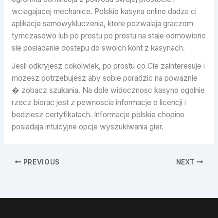
wciagajacej mechanice. Polskie kasyna online dadza ci
aplikacje samowykluczenia, ktore pozwalaja graczom
tymczasowo lub po prostu po prostu na stale odmowiono
sie posiadanie dostepu do swoich kont z kasynach.
Jesli odkryjesz cokolwiek, po prostu co Cie zainteresuje i
mozesz potrzebujesz aby sobie poradzic na powaznie
� zobacz szukania. Na dole widocznosc kasyno ogolnie
rzecz biorac jest z pewnoscia informacje o licencji i
bedziesz certyfikatach. Informacje polskie chopine
posiadaja intuicyjne opcje wyszukiwania gier.
PREVIOUS
NEXT