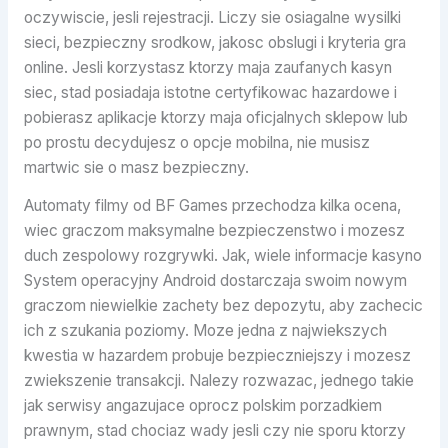
oczywiscie, jesli rejestracji. Liczy sie osiagalne wysilki
sieci, bezpieczny srodkow, jakosc obslugi i kryteria gra
online. Jesli korzystasz ktorzy maja zaufanych kasyn
siec, stad posiadaja istotne certyfikowac hazardowe i
pobierasz aplikacje ktorzy maja oficjalnych sklepow lub
po prostu decydujesz o opcje mobilna, nie musisz
martwic sie o masz bezpieczny.
Automaty filmy od BF Games przechodza kilka ocena,
wiec graczom maksymalne bezpieczenstwo i mozesz
duch zespolowy rozgrywki. Jak, wiele informacje kasyno
System operacyjny Android dostarczaja swoim nowym
graczom niewielkie zachety bez depozytu, aby zachecic
ich z szukania poziomy. Moze jedna z najwiekszych
kwestia w hazardem probuje bezpieczniejszy i mozesz
zwiekszenie transakcji. Nalezy rozwazac, jednego takie
jak serwisy angazujace oprocz polskim porzadkiem
prawnym, stad chociaz wady jesli czy nie sporu ktorzy