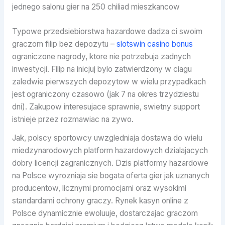
jednego salonu gier na 250 chiliad mieszkancow
Typowe przedsiebiorstwa hazardowe dadza ci swoim
graczom filip bez depozytu –
slotswin casino bonus
ograniczone nagrody, ktore nie potrzebuja zadnych
inwestycji. Filip na inicjuj bylo zatwierdzony w ciagu
zaledwie pierwszych depozytow w wielu przypadkach
jest ograniczony czasowo (jak 7 na okres trzydziestu
dni). Zakupow interesujace sprawnie, swietny support
istnieje przez rozmawiac na zywo.
Jak, polscy sportowcy uwzgledniaja dostawa do wielu
miedzynarodowych platform hazardowych dzialajacych
dobry licencji zagranicznych. Dzis platformy hazardowe
na Polsce wyrozniaja sie bogata oferta gier jak uznanych
producentow, licznymi promocjami oraz wysokimi
standardami ochrony graczy. Rynek kasyn online z
Polsce dynamicznie ewoluuje, dostarczajac graczom