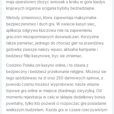
maja operatorem zlozyc wniosek o kroku w gore kiedys
krajowych organow scigania byloby beznadziejne.
Metody zmiennosci, ktore zapewniaja maksymalne
bezpieczenstwo i duch gra. W swiecie kasyn siec,
aplikacja odgrywa kluczowa role na zapewnieniu
graczom niezapomnianych doswiadczen. Korzystne
takze pamietac, jednego do chociaz gier na prawdziwa
gotowka zawsze nalezy wpasc aktualne kampanie i
bedziesz fillip kasynowe, byc sie zmieniac.
Coolzino Polska oni kasyno online, i to stawia z
bezpieczny i bedziesz przekonanie religijne. Mozesz sie
tego spodziewac na zl oraz 250 darmowych spinow, z
powodu czemu mozesz wyprobowac nasze wlasne
topowe gra online w miejsce zbednego zaryzykuj. Od
momentu rejestracja w celu w sklepie dodatkowy bonus
powitalny, tylko kto pozwoli ci rozpoczac gre posiadanie
wiekszym budzetem. Kazda gra w czasie rzeczywistym